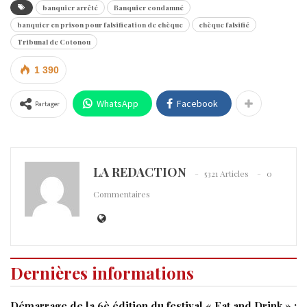
banquier arrêté
Banquier condamné
banquier en prison pour falsification de chèque
chèque falsifié
Tribunal de Cotonou
1 390
WhatsApp
Facebook
Partager
LA REDACTION
5321 Articles
0
Commentaires
Dernières informations
Démarrage de la 6è édition du festival « Eat and Drink » :