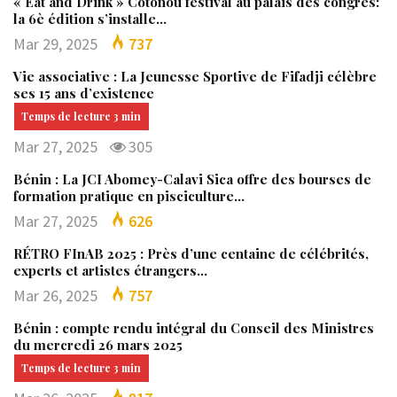
« Eat and Drink » Cotonou festival au palais des congrès:
la 6è édition s’installe…
Mar 29, 2025
737
Vie associative : La Jeunesse Sportive de Fifadji célèbre
ses 15 ans d’existence
Mar 27, 2025
305
Bénin : La JCI Abomey-Calavi Sica offre des bourses de
formation pratique en pisciculture…
Mar 27, 2025
626
RÉTRO FInAB 2025 : Près d’une centaine de célébrités,
experts et artistes étrangers…
Mar 26, 2025
757
Bénin : compte rendu intégral du Conseil des Ministres
du mercredi 26 mars 2025