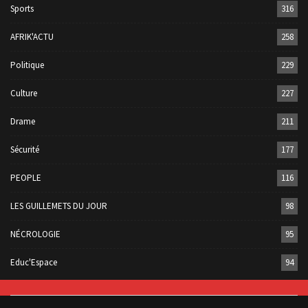
Sports
316
AFRIK'ACTU
258
Politique
229
Culture
227
Drame
211
Sécurité
177
PEOPLE
116
LES GUILLEMETS DU JOUR
98
NÉCROLOGIE
95
Educ'Espace
94