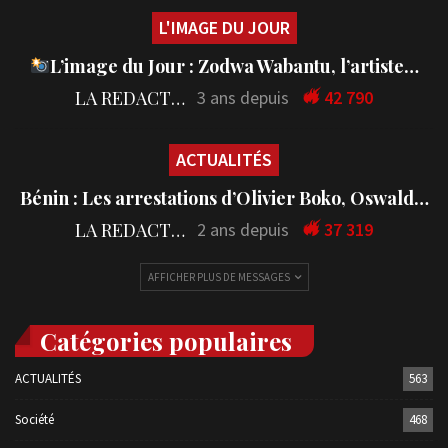
L'IMAGE DU JOUR
L’image du Jour : Zodwa Wabantu, l’artiste…
LA REDACTION
3 ans depuis
42 790
ACTUALITÉS
Bénin : Les arrestations d’Olivier Boko, Oswald…
LA REDACTION
2 ans depuis
37 319
AFFICHER PLUS DE MESSAGES
Catégories populaires
ACTUALITÉS
563
Société
468