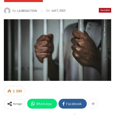
On
Juil 7, 2023
Société
Par
LA REDACTION
1 390
WhatsApp
Facebook
Partager