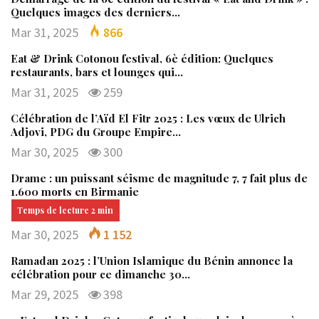
Quelques images des derniers…
Mar 31, 2025
866
Eat & Drink Cotonou festival, 6è édition: Quelques
restaurants, bars et lounges qui…
Mar 31, 2025
259
Célébration de l’Aïd El Fitr 2025 : Les vœux de Ulrich
Adjovi, PDG du Groupe Empire…
Mar 30, 2025
300
Drame : un puissant séisme de magnitude 7, 7 fait plus de
1.600 morts en Birmanie
Mar 30, 2025
1 152
Ramadan 2025 : l’Union Islamique du Bénin annonce la
célébration pour ce dimanche 30…
Mar 29, 2025
398