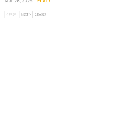
Mar 26, 2025
817
PREV
NEXT
1 De 533