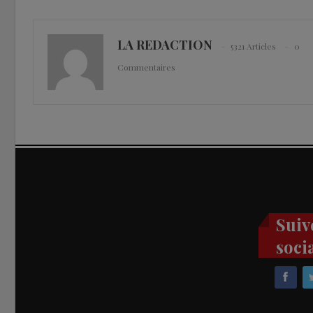
LA REDACTION
5321 Articles
0
Commentaires
Suiv
soci