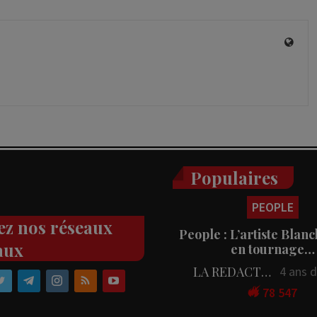
Populaires
PEOPLE
ez nos réseaux
People : L’artiste Blanc
aux
en tournage…
LA REDACTION
4 ans 
78 547