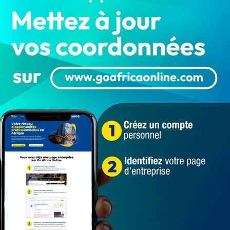
ançaise au Bénin les 8 et 9 décembre prochains, un autre
t de l’Amiral Michel Hofman, le Chef d’état major de
travail au Bénin du 14 au 15 décembre 2023.