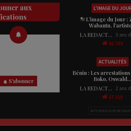
onner aux
L'IMAGE DU JOU
fications
L’image du Jour :
Wabantu, l’artis
LA REDACTION
3 ans 
42 789
 des notifications en temps
rectement sur votre appareil,
ACTUALITÉS
nez-vous dès maintenant.
Bénin : Les arrestations
Boko, Oswald
S'abonner
LA REDACTION
2 ans 
37 318
AFFICHER PLUS DE MESSAGE