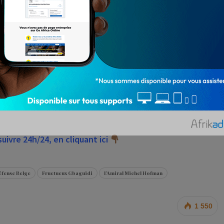
ofman annoncé à Cotonou
ées béninoises du Bénin, Fructueux Gbaguidi avec qui il
 situation sécuritaire dans la zone septentrionale du
re les deux pays, rapporte Bip Fm.
ivre 24h/24, en cliquant ici
éfense Belge
Fructueux Gbaguidi
l’Amiral Michel Hofman
1 550