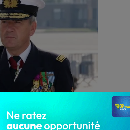
ofman annoncé à Cotonou
1 550