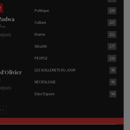
R
Politique
229
 Zodwa
Culture
227
te…
depuis
Drame
211
Sécurité
177
PEOPLE
116
LES GUILLEMETS DU JOUR
98
 d’Olivier
…
NÉCROLOGIE
95
depuis
Educ'Espace
94
S