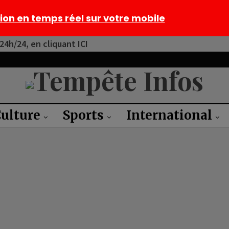
tion en temps réel sur votre mobile
4h/24, en cliquant ICI
ulture
Sports
International