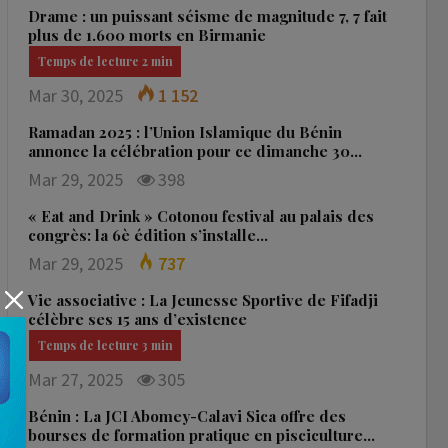
Drame : un puissant séisme de magnitude 7, 7 fait
plus de 1.600 morts en Birmanie
Mar 30, 2025
1 152
Ramadan 2025 : l’Union Islamique du Bénin
annonce la célébration pour ce dimanche 30…
Mar 29, 2025
398
« Eat and Drink » Cotonou festival au palais des
congrès: la 6è édition s’installe…
Mar 29, 2025
737
Vie associative : La Jeunesse Sportive de Fifadji
célèbre ses 15 ans d’existence
Mar 27, 2025
305
Bénin : La JCI Abomey-Calavi Sica offre des
bourses de formation pratique en pisciculture…