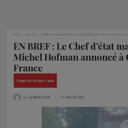
Home
Sécurité
EN BREF : Le Chef d’état major de l’armée belge, l’Amiral Michel Hofman ann
EN BREF : Le Chef d’état ma
Michel Hofman annoncé à C
France
On
Nov 29, 2023
Par
LA REDACTION