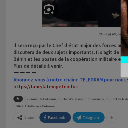
l’Amiral Michel H
Il sera reçu par le Chef d’état major des forces arm
discutera de deux sujets importants. Il s’agit de la
Bénin et les postes de la coopération militaire ent
Plus de détails à venir.
Abonnez-vous à notre chaîne TELEGRAM pour nous su
https://t.me/latempeteinfos
annoncé là Cotonou
chef d'état major des armées
Chef de la d
Michel Hoffman à Cotonou
Facebook
Telegram
Partager