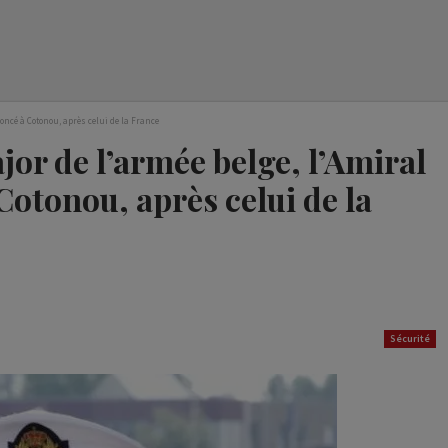
oncé à Cotonou, après celui de la France
jor de l’armée belge, l’Amiral
otonou, après celui de la
Sécurité