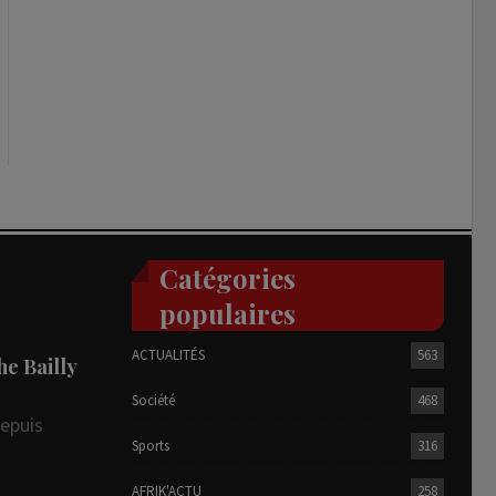
Catégories
populaires
ACTUALITÉS
563
he Bailly
Société
468
depuis
Sports
316
AFRIK'ACTU
258