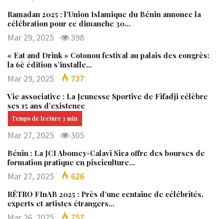
Ramadan 2025 : l’Union Islamique du Bénin annonce la
célébration pour ce dimanche 30…
Mar 29, 2025
398
« Eat and Drink » Cotonou festival au palais des congrès:
la 6è édition s’installe…
Mar 29, 2025
737
Vie associative : La Jeunesse Sportive de Fifadji célèbre
ses 15 ans d’existence
Mar 27, 2025
305
Bénin : La JCI Abomey-Calavi Sica offre des bourses de
formation pratique en pisciculture…
Mar 27, 2025
626
RÉTRO FInAB 2025 : Près d’une centaine de célébrités,
experts et artistes étrangers…
Mar 26, 2025
757