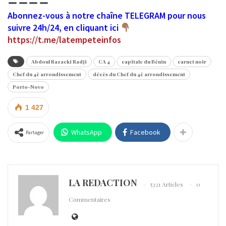
Abonnez-vous à notre chaîne TELEGRAM pour nous
suivre 24h/24, en cliquant ici
https://t.me/latempeteinfos
Abdoul Razacki Radji
CA 4
capitale du Bénin
carnet noir
Chef du 4è arrondissement
décès du Chef du 4è arrondissement
Porto-Novo
1 427
WhatsApp
Facebook
Partager
LA REDACTION
5321 Articles
0
Commentaires