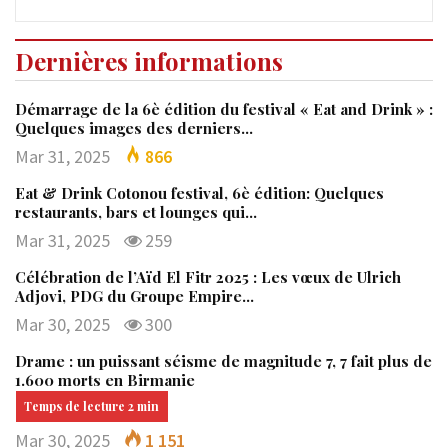
Dernières informations
Démarrage de la 6è édition du festival « Eat and Drink » :
Quelques images des derniers…
Mar 31, 2025
866
Eat & Drink Cotonou festival, 6è édition: Quelques
restaurants, bars et lounges qui…
Mar 31, 2025
259
Célébration de l’Aïd El Fitr 2025 : Les vœux de Ulrich
Adjovi, PDG du Groupe Empire…
Mar 30, 2025
300
Drame : un puissant séisme de magnitude 7, 7 fait plus de
1.600 morts en Birmanie
Mar 30, 2025
1 151