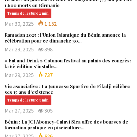
1.600 morts en Birmanie
Mar 30, 2025
1 152
Ramadan 2025 : l’Union Islamique du Bénin annonce la
célébration pour ce dimanche 30…
Mar 29, 2025
398
« Eat and Drink » Cotonou festival au palais des congrès:
la 6è édition s’installe…
Mar 29, 2025
737
Vie associative : La Jeunesse Sportive de Fifadji célèbre
ses 15 ans d’existence
Mar 27, 2025
305
Bénin : La JCI Abomey-Calavi Sica offre des bourses de
formation pratique en pisciculture…
Mar 27, 2025
626