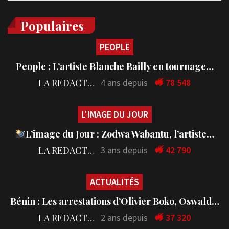
Populaires
PEOPLE
People : L’artiste Blanche Bailly en tournage…
LA REDACTION
4 ans depuis
78 548
L'IMAGE DU JOUR
L’image du Jour : Zodwa Wabantu, l’artiste…
LA REDACTION
3 ans depuis
42 790
ACTUALITÉS
Bénin : Les arrestations d’Olivier Boko, Oswald…
LA REDACTION
2 ans depuis
37 320