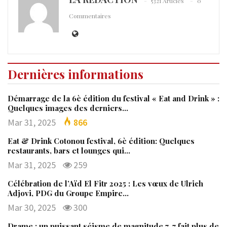
5321 Articles
0
Commentaires
Dernières informations
Démarrage de la 6è édition du festival « Eat and Drink » :
Quelques images des derniers…
Mar 31, 2025
866
Eat & Drink Cotonou festival, 6è édition: Quelques
restaurants, bars et lounges qui…
Mar 31, 2025
259
Célébration de l’Aïd El Fitr 2025 : Les vœux de Ulrich
Adjovi, PDG du Groupe Empire…
Mar 30, 2025
300
Drame : un puissant séisme de magnitude 7, 7 fait plus de