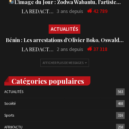
L’image du Jour : Zodwa Wabantu, l’artiste…
LA REDACTION
3 ans depuis
42 789
ACTUALITÉS
Bénin : Les arrestations d’Olivier Boko, Oswald…
LA REDACTION
2 ans depuis
37 318
AFFICHER PLUS DE MESSAGES
Catégories populaires
ACTUALITÉS
563
Société
468
Sports
316
AFRIK'ACTU
258