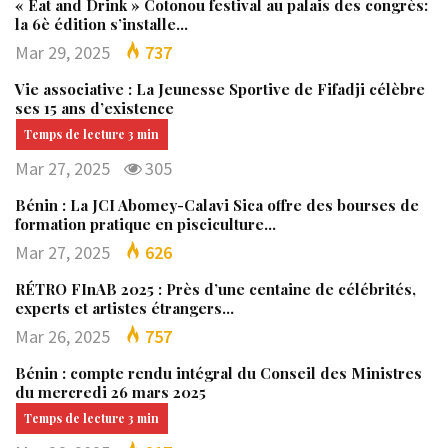
« Eat and Drink » Cotonou festival au palais des congrès:
la 6è édition s’installe…
Mar 29, 2025
737
Vie associative : La Jeunesse Sportive de Fifadji célèbre
ses 15 ans d’existence
Mar 27, 2025
305
Bénin : La JCI Abomey-Calavi Sica offre des bourses de
formation pratique en pisciculture…
Mar 27, 2025
626
RÉTRO FInAB 2025 : Près d’une centaine de célébrités,
experts et artistes étrangers…
Mar 26, 2025
757
Bénin : compte rendu intégral du Conseil des Ministres
du mercredi 26 mars 2025