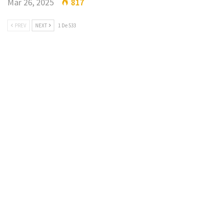
Mar 26, 2025
817
PREV
NEXT
1 De 533