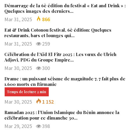
Démarrage de la 6è édition du festival « Eat and Drink » :
Quelques images des derniers…
Mar 31, 2025
866
Eat & Drink Cotonou festival, 6è édition: Quelques
restaurants, bars et lounges qui…
Mar 31, 2025
259
Célébration de l’Aïd El Fitr 2025 : Les vœux de Ulrich
Adjovi, PDG du Groupe Empire…
Mar 30, 2025
300
Drame : un puissant séisme de magnitude 7, 7 fait plus de
1.600 morts en Birmanie
Mar 30, 2025
1 152
Ramadan 2025 : l’Union Islamique du Bénin annonce la
célébration pour ce dimanche 30…
Mar 29, 2025
398