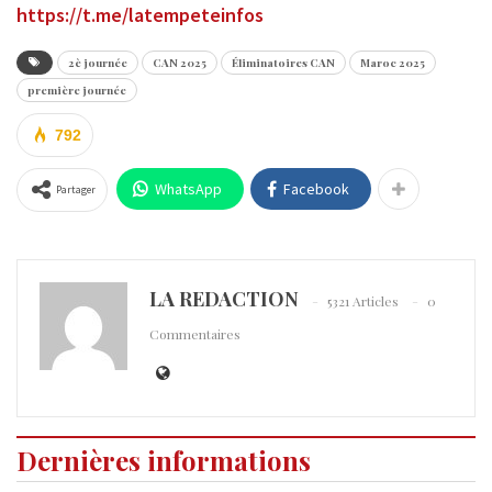
https://t.me/latempeteinfos
2è journée
CAN 2025
Éliminatoires CAN
Maroc 2025
première journée
792
WhatsApp
Facebook
Partager
LA REDACTION
5321 Articles
0
Commentaires
Dernières informations