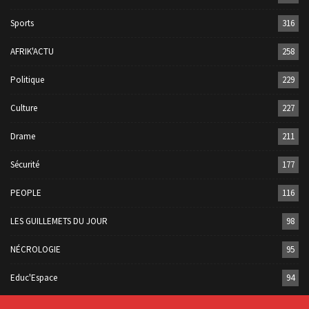
Sports
316
AFRIK'ACTU
258
Politique
229
Culture
227
Drame
211
Sécurité
177
PEOPLE
116
LES GUILLEMETS DU JOUR
98
NÉCROLOGIE
95
Educ'Espace
94