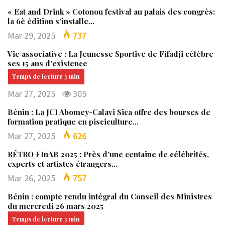
« Eat and Drink » Cotonou festival au palais des congrès:
la 6è édition s’installe…
Mar 29, 2025
737
Vie associative : La Jeunesse Sportive de Fifadji célèbre
ses 15 ans d’existence
Mar 27, 2025
305
Bénin : La JCI Abomey-Calavi Sica offre des bourses de
formation pratique en pisciculture…
Mar 27, 2025
626
RÉTRO FInAB 2025 : Près d’une centaine de célébrités,
experts et artistes étrangers…
Mar 26, 2025
757
Bénin : compte rendu intégral du Conseil des Ministres
du mercredi 26 mars 2025