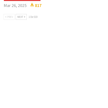
Mar 26, 2025
817
PREV
NEXT
1 De 533