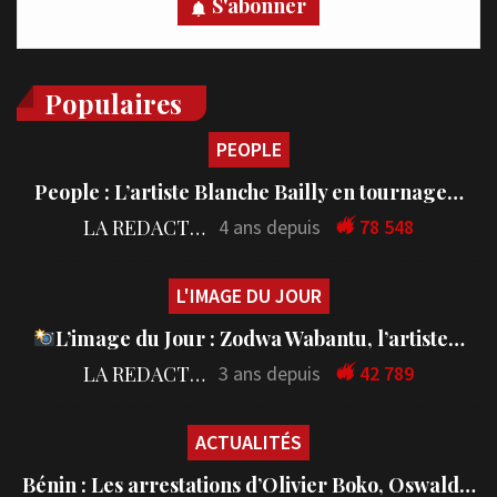
S'abonner
Populaires
PEOPLE
People : L’artiste Blanche Bailly en tournage…
LA REDACTION
4 ans depuis
78 548
L'IMAGE DU JOUR
L’image du Jour : Zodwa Wabantu, l’artiste…
LA REDACTION
3 ans depuis
42 789
ACTUALITÉS
Bénin : Les arrestations d’Olivier Boko, Oswald…