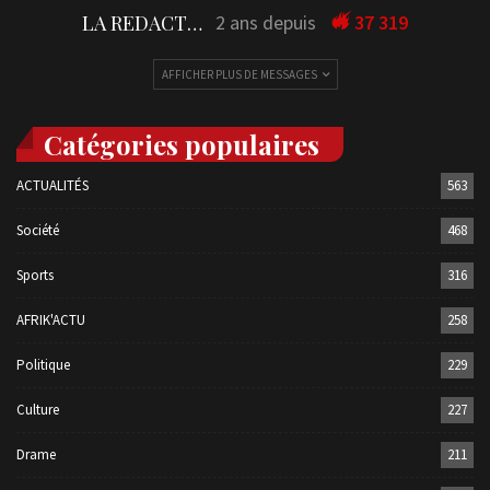
LA REDACTION
2 ans depuis
37 319
AFFICHER PLUS DE MESSAGES
Catégories populaires
ACTUALITÉS
563
Société
468
Sports
316
AFRIK'ACTU
258
Politique
229
Culture
227
Drame
211