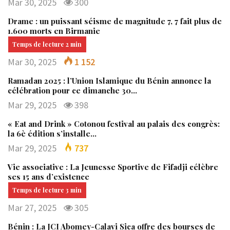
Mar 30, 2025
300
Drame : un puissant séisme de magnitude 7, 7 fait plus de
1.600 morts en Birmanie
Mar 30, 2025
1 152
Ramadan 2025 : l’Union Islamique du Bénin annonce la
célébration pour ce dimanche 30…
Mar 29, 2025
398
« Eat and Drink » Cotonou festival au palais des congrès:
la 6è édition s’installe…
Mar 29, 2025
737
Vie associative : La Jeunesse Sportive de Fifadji célèbre
ses 15 ans d’existence
Mar 27, 2025
305
Bénin : La JCI Abomey-Calavi Sica offre des bourses de