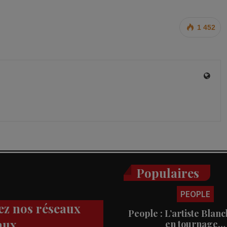
1 452
Populaires
PEOPLE
ez nos réseaux
People : L’artiste Blanc
aux
en tournage…