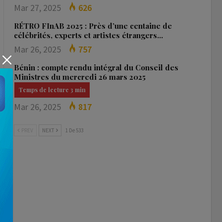
Mar 27, 2025
626
RÉTRO FInAB 2025 : Près d’une centaine de
célébrités, experts et artistes étrangers…
Mar 26, 2025
757
Bénin : compte rendu intégral du Conseil des
Ministres du mercredi 26 mars 2025
Mar 26, 2025
817
PREV
NEXT
1 De 533