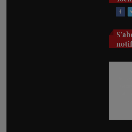
S’ab
noti
Recevez
réel di
abon