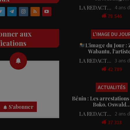
LA REDACTION
4 ans 
78 546
onner aux
L'IMAGE DU JOU
fications
L’image du Jour :
Wabantu, l’artis
LA REDACTION
3 ans 
42 789
 des notifications en temps
rectement sur votre appareil,
ACTUALITÉS
nez-vous dès maintenant.
Bénin : Les arrestations
Boko, Oswald
S'abonner
LA REDACTION
2 ans 
37 318