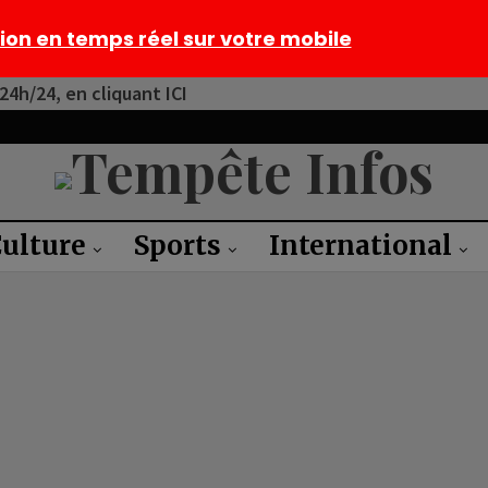
tion en temps réel sur votre mobile
4h/24, en cliquant ICI
ulture
Sports
International