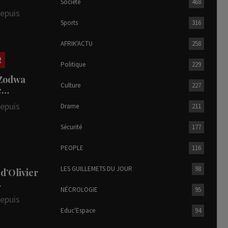
Société
468
depuis
Sports
316
AFRIK'ACTU
258
R
Politique
229
 Zodwa
Culture
227
te…
depuis
Drame
211
Sécurité
177
PEOPLE
116
LES GUILLEMETS DU JOUR
98
 d’Olivier
…
NÉCROLOGIE
95
depuis
Educ'Espace
94