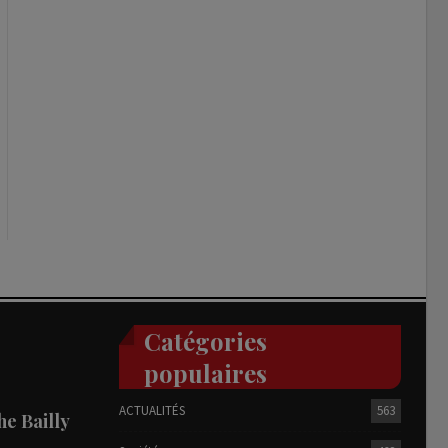
Catégories
populaires
ACTUALITÉS
563
he Bailly