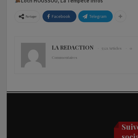
Loth HOUSSOU, La Tempête Infos
Facebook
Telegram
Partager
LA REDACTION
5321 Articles
0
Commentaires
Suiv
soci