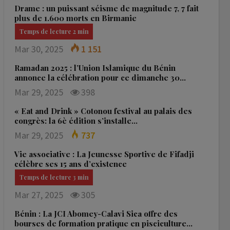
Drame : un puissant séisme de magnitude 7, 7 fait
plus de 1.600 morts en Birmanie
Mar 30, 2025
1 151
Ramadan 2025 : l’Union Islamique du Bénin
annonce la célébration pour ce dimanche 30…
Mar 29, 2025
398
« Eat and Drink » Cotonou festival au palais des
congrès: la 6è édition s’installe…
Mar 29, 2025
737
Vie associative : La Jeunesse Sportive de Fifadji
célèbre ses 15 ans d’existence
Mar 27, 2025
305
Bénin : La JCI Abomey-Calavi Sica offre des
bourses de formation pratique en pisciculture…