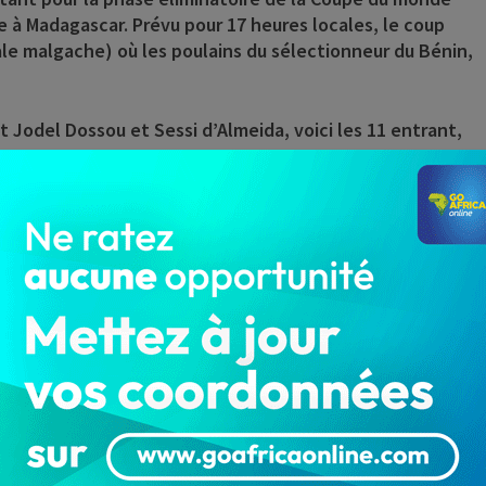
e à Madagascar.
Prévu pour 17 heures locales, le coup
le malgache) où les poulains du sélectionneur du Bénin,
t Jodel Dossou et Sessi d’Almeida, voici les 11 entrant,