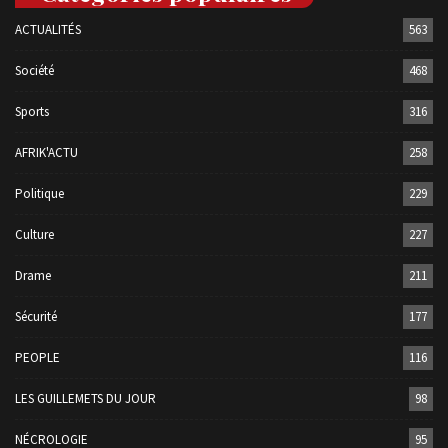
ACTUALITÉS
563
Société
468
Sports
316
AFRIK'ACTU
258
Politique
229
Culture
227
Drame
211
Sécurité
177
PEOPLE
116
LES GUILLEMETS DU JOUR
98
NÉCROLOGIE
95