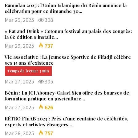
Ramadan 2025 : l’Union Islamique du Bénin annonce la
célébration pour ce dimanche 30…
Mar 29, 2025
398
« Eat and Drink » Cotonou festival au palais des congrès:
la 6è édition s’installe…
Mar 29, 2025
737
Vie associative : La Jeunesse Sportive de Fifadji célèbre
ses 15 ans d’existence
Mar 27, 2025
305
Bénin : La JCI Abomey-Calavi Sica offre des bourses de
formation pratique en pisciculture…
Mar 27, 2025
626
RÉTRO FInAB 2025 : Près d’une centaine de célébrités,
experts et artistes étrangers…
Mar 26, 2025
757