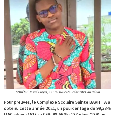
GODÈMÉ Josué Fréjus, 1er du Baccalauréat 2021 au Bénin
Pour preuves, le Complexe Scolaire Sainte BAKHITA a
obtenu cette année 2021, un pourcentage de 99,33%
(150 admis /151) au CEP; 98,56 % (137admis/139) au