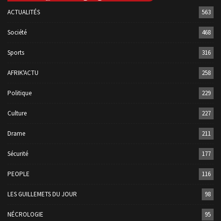
ACTUALITÉS
563
Société
468
Sports
316
AFRIK'ACTU
258
Politique
229
Culture
227
Drame
211
Sécurité
177
PEOPLE
116
LES GUILLEMETS DU JOUR
98
NÉCROLOGIE
95