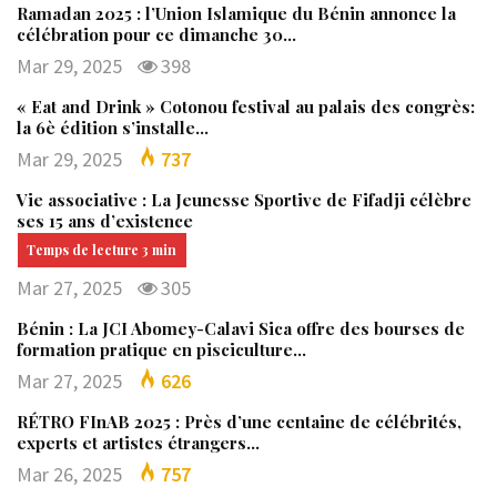
Ramadan 2025 : l’Union Islamique du Bénin annonce la
célébration pour ce dimanche 30…
Mar 29, 2025
398
« Eat and Drink » Cotonou festival au palais des congrès:
la 6è édition s’installe…
Mar 29, 2025
737
Vie associative : La Jeunesse Sportive de Fifadji célèbre
ses 15 ans d’existence
Mar 27, 2025
305
Bénin : La JCI Abomey-Calavi Sica offre des bourses de
formation pratique en pisciculture…
Mar 27, 2025
626
RÉTRO FInAB 2025 : Près d’une centaine de célébrités,
experts et artistes étrangers…
Mar 26, 2025
757