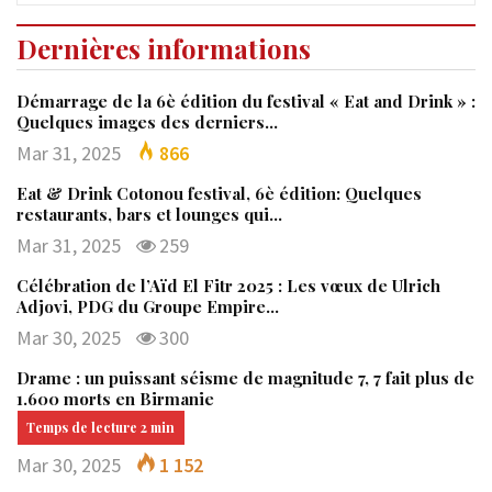
Dernières informations
Démarrage de la 6è édition du festival « Eat and Drink » :
Quelques images des derniers…
Mar 31, 2025
866
Eat & Drink Cotonou festival, 6è édition: Quelques
restaurants, bars et lounges qui…
Mar 31, 2025
259
Célébration de l’Aïd El Fitr 2025 : Les vœux de Ulrich
Adjovi, PDG du Groupe Empire…
Mar 30, 2025
300
Drame : un puissant séisme de magnitude 7, 7 fait plus de
1.600 morts en Birmanie
Mar 30, 2025
1 152