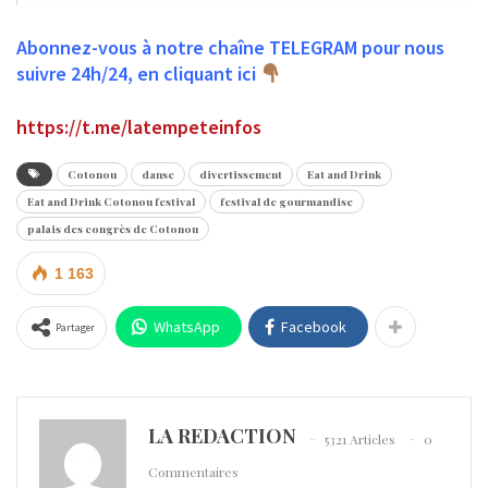
Abonnez-vous à notre chaîne TELEGRAM pour nous
suivre 24h/24, en cliquant ici
https://t.me/latempeteinfos
Cotonou
danse
divertissement
Eat and Drink
Eat and Drink Cotonou festival
festival de gourmandise
palais des congrès de Cotonou
1 163
WhatsApp
Facebook
Partager
LA REDACTION
5321 Articles
0
Commentaires