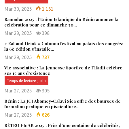
Mar 30, 2025
1 151
Ramadan 2025 : l’Union Islamique du Bénin annonce la
célébration pour ce dimanche 30…
Mar 29, 2025
398
« Eat and Drink » Cotonou festival au palais des congrès:
la 6è édition s’installe…
Mar 29, 2025
737
Vie associative : La Jeunesse Sportive de Fifadji célèbre
ses 15 ans d’existence
Mar 27, 2025
305
Bénin : La JCI Abomey-Calavi Sica offre des bourses de
formation pratique en pisciculture…
Mar 27, 2025
626
RÉTRO FInAB 2025 : Près d’une centaine de célébrités,