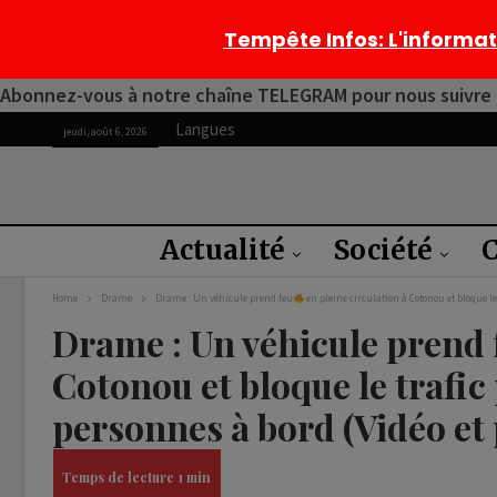
Tempête Infos
: L'informa
Abonnez-vous à notre chaîne TELEGRAM pour nous suivre 2
Langues
jeudi, août 6, 2026
Actualité
Société
C
Home
Drame
Drame : Un véhicule prend feu
en pleine circulation à Cotonou et bloque l
Drame : Un véhicule prend 
Cotonou et bloque le trafic
personnes à bord (Vidéo et