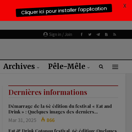
X
Cliquer ici pour installer l'application
Sign in / Join
Archives
Pêle-Mêle
Dernières informations
Démarrage de la 6è édition du festival « Eat and
Drink » : Quelques images des derniers…
Mar 31, 2025
866
Eat & Drink Cotonou festival, 6è édition: Quelques