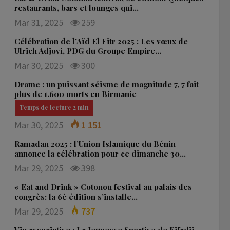
restaurants, bars et lounges qui…
Mar 31, 2025
259
Célébration de l’Aïd El Fitr 2025 : Les vœux de
Ulrich Adjovi, PDG du Groupe Empire…
Mar 30, 2025
300
Drame : un puissant séisme de magnitude 7, 7 fait
plus de 1.600 morts en Birmanie
Mar 30, 2025
1 151
Ramadan 2025 : l’Union Islamique du Bénin
annonce la célébration pour ce dimanche 30…
Mar 29, 2025
398
« Eat and Drink » Cotonou festival au palais des
congrès: la 6è édition s’installe…
Mar 29, 2025
737