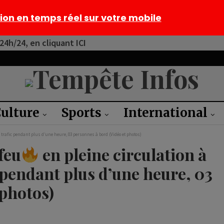
tion en temps réel sur votre mobile
4h/24, en cliquant ICI
ulture
Sports
International
e trafic pendant plus d’une heure, 03 personnes à bord (Vidéo et photos)
feu
en pleine circulation à
 pendant plus d’une heure, 03
 photos)