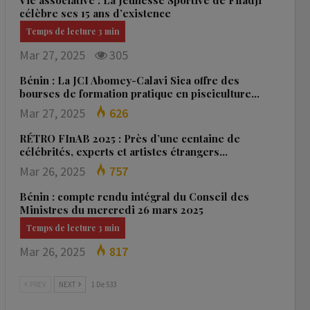
Vie associative : La Jeunesse Sportive de Fifadji
célèbre ses 15 ans d’existence
Mar 27, 2025
305
Bénin : La JCI Abomey-Calavi Sica offre des
bourses de formation pratique en pisciculture…
Mar 27, 2025
626
RÉTRO FInAB 2025 : Près d’une centaine de
célébrités, experts et artistes étrangers…
Mar 26, 2025
757
Bénin : compte rendu intégral du Conseil des
Ministres du mercredi 26 mars 2025
Mar 26, 2025
817
PREV
NEXT
1 De 533