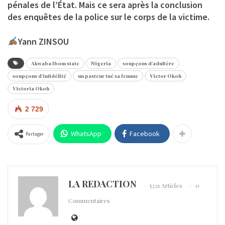
pénales de l’État. Mais ce sera après la conclusion
des enquêtes de la police sur le corps de la victime.
Yann ZINSOU
Akwaba Ibom state
Nigeria
soupçons d'adultère
soupçons d'infidélité
un pasteur tué sa femme
Victor Okoh
Victoria Okoh
2 729
WhatsApp
Facebook
Partager
LA REDACTION
5321 Articles
0
Commentaires