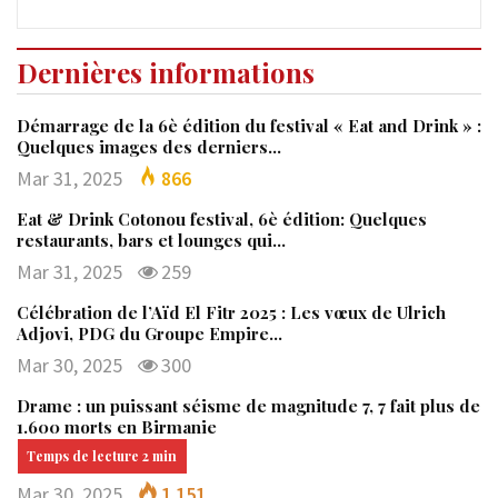
Dernières informations
Démarrage de la 6è édition du festival « Eat and Drink » :
Quelques images des derniers…
Mar 31, 2025
866
Eat & Drink Cotonou festival, 6è édition: Quelques
restaurants, bars et lounges qui…
Mar 31, 2025
259
Célébration de l’Aïd El Fitr 2025 : Les vœux de Ulrich
Adjovi, PDG du Groupe Empire…
Mar 30, 2025
300
Drame : un puissant séisme de magnitude 7, 7 fait plus de
1.600 morts en Birmanie
Mar 30, 2025
1 151