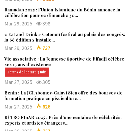
Ramadan 2025 : l’Union Islamique du Bénin annonce la
célébration pour ce dimanche 30…
Mar 29, 2025
398
« Eat and Drink » Cotonou festival au palais des congrès:
la 6è édition s’installe…
Mar 29, 2025
737
Vie associative : La Jeunesse Sportive de Fifadji célèbre
ses 15 ans d’existence
Mar 27, 2025
305
Bénin : La JCI Abomey-Calavi Sica offre des bourses de
formation pratique en pisciculture…
Mar 27, 2025
626
RÉTRO FInAB 2025 : Près d’une centaine de célébrités,
experts et artistes étrangers…