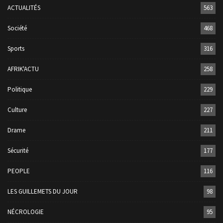
ACTUALITÉS
563
Société
468
Sports
316
AFRIK'ACTU
258
Politique
229
Culture
227
Drame
211
Sécurité
177
PEOPLE
116
LES GUILLEMETS DU JOUR
98
NÉCROLOGIE
95