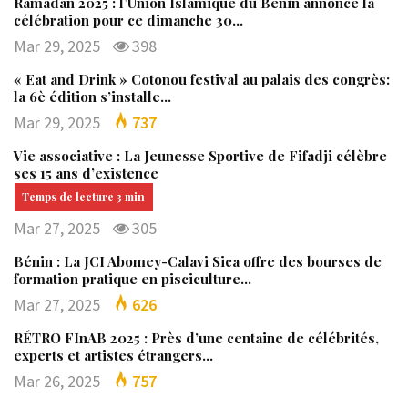
Ramadan 2025 : l’Union Islamique du Bénin annonce la
célébration pour ce dimanche 30…
Mar 29, 2025
398
« Eat and Drink » Cotonou festival au palais des congrès:
la 6è édition s’installe…
Mar 29, 2025
737
Vie associative : La Jeunesse Sportive de Fifadji célèbre
ses 15 ans d’existence
Mar 27, 2025
305
Bénin : La JCI Abomey-Calavi Sica offre des bourses de
formation pratique en pisciculture…
Mar 27, 2025
626
RÉTRO FInAB 2025 : Près d’une centaine de célébrités,
experts et artistes étrangers…
Mar 26, 2025
757