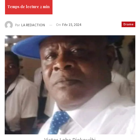
On
Fév 15, 2024
Drame
Par
LA REDACTION
Victor Loba Djokouéhi