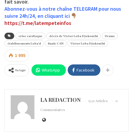
fait savoir.
Abonnez-vous à notre chaîne TELEGRAM pour nous
suivre 24h/24, en cliquant ici
https://t.me/latempeteinfos
crise cardiaque
décès de Victor Loba Djokouéhi
Drame
établissements Loba'd
finale CAN
Victor Loba Djokouéhi
1 995
WhatsApp
Facebook
Partager
LA REDACTION
5321 Articles
0
Commentaires