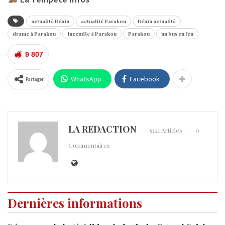
actualité Bénin
actualité Parakou
Bénin actualité
drame à Parakou
incendie à Parakou
Parakou
un bus en feu
9 807
WhatsApp
Facebook
Partager
LA REDACTION
5321 Articles
0
Commentaires
Dernières informations