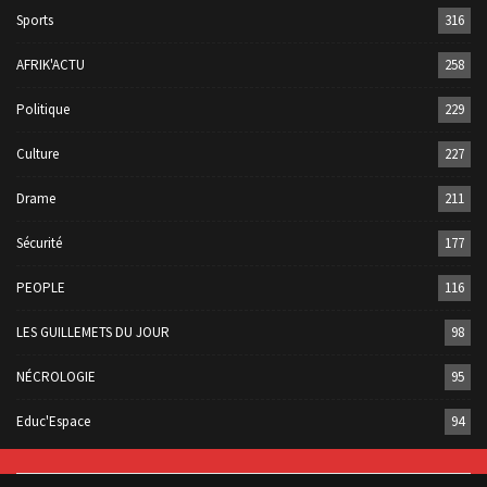
Sports
316
AFRIK'ACTU
258
Politique
229
Culture
227
Drame
211
Sécurité
177
PEOPLE
116
LES GUILLEMETS DU JOUR
98
NÉCROLOGIE
95
Educ'Espace
94