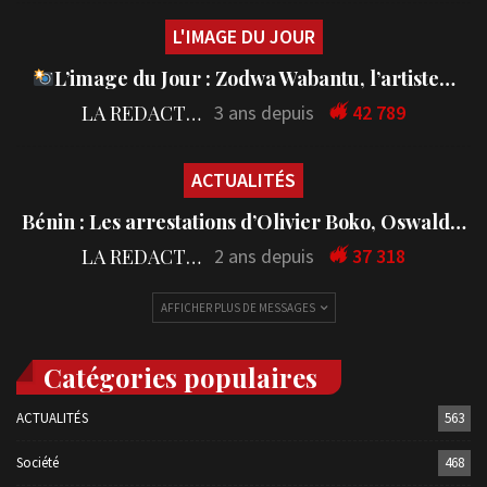
L'IMAGE DU JOUR
L’image du Jour : Zodwa Wabantu, l’artiste…
LA REDACTION
3 ans depuis
42 789
ACTUALITÉS
Bénin : Les arrestations d’Olivier Boko, Oswald…
LA REDACTION
2 ans depuis
37 318
AFFICHER PLUS DE MESSAGES
Catégories populaires
ACTUALITÉS
563
Société
468