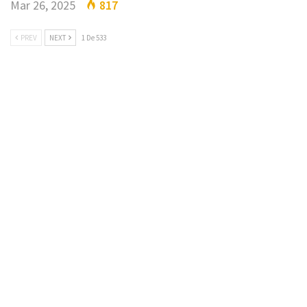
Mar 26, 2025
817
PREV
NEXT
1 De 533