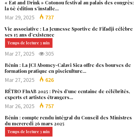
« Eat and Drink » Cotonou festival au palais des congrès:
la 6è édition s’installe…
Mar 29, 2025
737
Vie associative : La Jeunesse Sportive de Fifadji célèbre
ses 15 ans d’existence
Mar 27, 2025
305
Bénin : La JCI Abomey-Calavi Sica offre des bourses de
formation pratique en pisciculture…
Mar 27, 2025
626
RÉTRO FInAB 2025 : Près d’une centaine de célébrités,
experts et artistes étrangers…
Mar 26, 2025
757
Bénin : compte rendu intégral du Conseil des Ministres
du mercredi 26 mars 2025