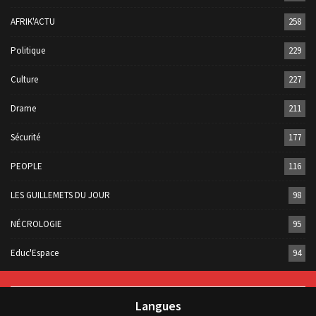
AFRIK'ACTU
258
Politique
229
Culture
227
Drame
211
Sécurité
177
PEOPLE
116
LES GUILLEMETS DU JOUR
98
NÉCROLOGIE
95
Educ'Espace
94
Langues