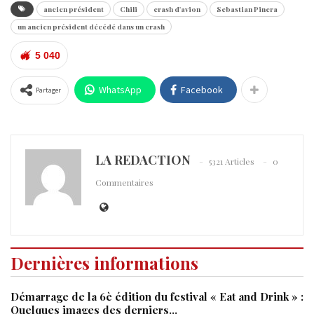
ancien président
Chili
crash d'avion
Sebastian Pinera
un ancien président décédé dans un crash
5 040
WhatsApp
Facebook
Partager
LA REDACTION
5321 Articles
0
Commentaires
Dernières informations
Démarrage de la 6è édition du festival « Eat and Drink » :
Quelques images des derniers…