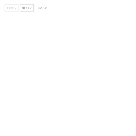
PREV
NEXT
1 De 533