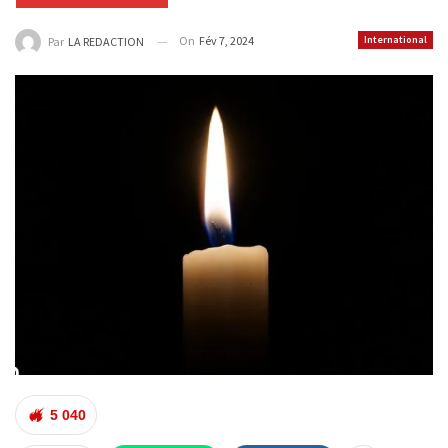
On
Fév 7, 2024
International
Par
LA REDACTION
5 040