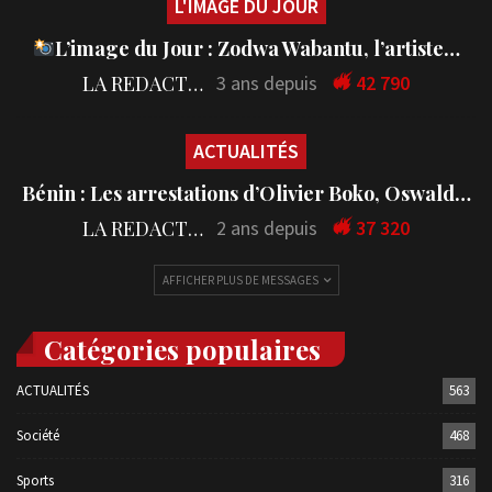
L'IMAGE DU JOUR
L’image du Jour : Zodwa Wabantu, l’artiste…
LA REDACTION
3 ans depuis
42 790
ACTUALITÉS
Bénin : Les arrestations d’Olivier Boko, Oswald…
LA REDACTION
2 ans depuis
37 320
AFFICHER PLUS DE MESSAGES
Catégories populaires
ACTUALITÉS
563
Société
468
Sports
316