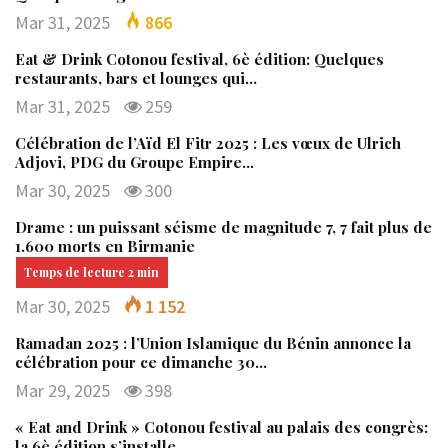
Mar 31, 2025
866
Eat & Drink Cotonou festival, 6è édition: Quelques
restaurants, bars et lounges qui…
Mar 31, 2025
259
Célébration de l’Aïd El Fitr 2025 : Les vœux de Ulrich
Adjovi, PDG du Groupe Empire…
Mar 30, 2025
300
Drame : un puissant séisme de magnitude 7, 7 fait plus de
1.600 morts en Birmanie
Mar 30, 2025
1 152
Ramadan 2025 : l’Union Islamique du Bénin annonce la
célébration pour ce dimanche 30…
Mar 29, 2025
398
« Eat and Drink » Cotonou festival au palais des congrès:
la 6è édition s’installe…