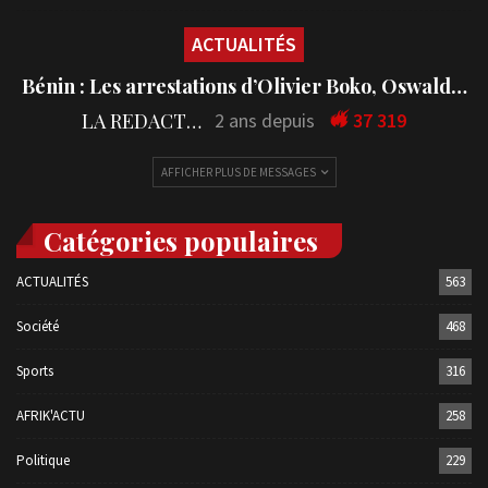
ACTUALITÉS
Bénin : Les arrestations d’Olivier Boko, Oswald…
LA REDACTION
2 ans depuis
37 319
AFFICHER PLUS DE MESSAGES
Catégories populaires
ACTUALITÉS
563
Société
468
Sports
316
AFRIK'ACTU
258
Politique
229