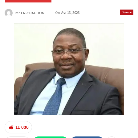
On
Avr 13, 2023
Drame
Par
LA REDACTION
11 030