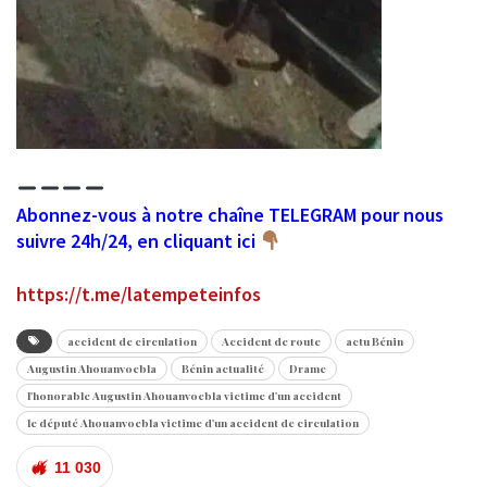
Abonnez-vous à notre chaîne TELEGRAM pour nous
suivre 24h/24, en cliquant ici
https://t.me/latempeteinfos
accident de circulation
Accident de route
actu Bénin
Augustin Ahouanvoebla
Bénin actualité
Drame
l'honorable Augustin Ahouanvoebla victime d'un accident
le député Ahouanvoebla victime d'un accident de circulation
11 030