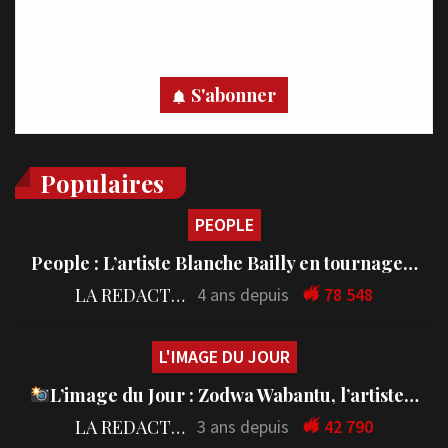
Recevez des notifications en temps réel directement sur
votre appareil, abonnez-vous dès maintenant.
S'abonner
Populaires
PEOPLE
People : L’artiste Blanche Bailly en tournage…
LA REDACTION
4 ans depuis
78 548
L'IMAGE DU JOUR
L’image du Jour : Zodwa Wabantu, l’artiste…
LA REDACTION
3 ans depuis
42 790