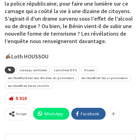
la police républicaine, pour faire une lumière sur ce
carnage qui a coûté la vie à une dizaine de citoyens.
S’agirait-il d’un drame survenu sous l’effet de l’alcool
ou de drogue ? Ou bien, le Bénin vient-il de subir une
nouvelle forme de terrorisme ? Les révélations de
l’enquête nous renseigneront davantage.
Loth HOUSSOU
carnage au Bénin
carrefour IITA
Drame
un chauffard tué une dizaine de personnes
un chauffeur tue 10 personnes
un chauffeur tueur en série
5 310
WhatsApp
Facebook
Partager