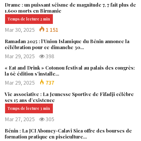
Drame : un puissant séisme de magnitude 7, 7 fait plus de
1.600 morts en Birmanie
Mar 30, 2025
1 151
Ramadan 2025 : l’Union Islamique du Bénin annonce la
célébration pour ce dimanche 30…
Mar 29, 2025
398
« Eat and Drink » Cotonou festival au palais des congrès:
la 6è édition s’installe…
Mar 29, 2025
737
Vie associative : La Jeunesse Sportive de Fifadji célèbre
ses 15 ans d’existence
Mar 27, 2025
305
Bénin : La JCI Abomey-Calavi Sica offre des bourses de
formation pratique en pisciculture…