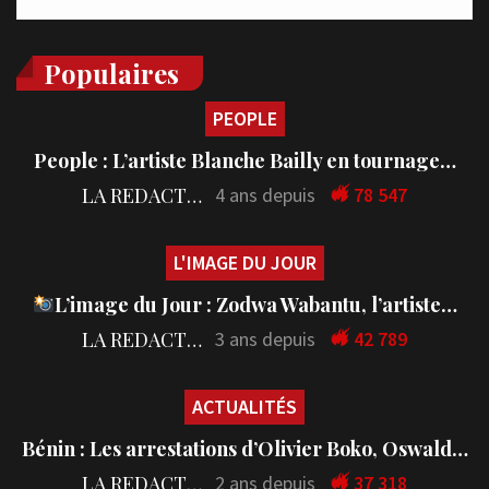
Populaires
PEOPLE
People : L’artiste Blanche Bailly en tournage…
LA REDACTION
4 ans depuis
78 547
L'IMAGE DU JOUR
L’image du Jour : Zodwa Wabantu, l’artiste…
LA REDACTION
3 ans depuis
42 789
ACTUALITÉS
Bénin : Les arrestations d’Olivier Boko, Oswald…
LA REDACTION
2 ans depuis
37 318