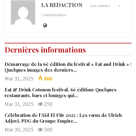
LA REDACTION
5321 Articles
0
Commentaires
Dernières informations
Démarrage de la 6è édition du festival « Eat and Drink » :
Quelques images des derniers…
Mar 31, 2025
866
Eat & Drink Cotonou festival, 6è édition: Quelques
restaurants, bars et lounges qui…
Mar 31, 2025
259
Célébration de l’Aïd El Fitr 2025 : Les vœux de Ulrich
Adjovi, PDG du Groupe Empire…
Mar 30, 2025
300