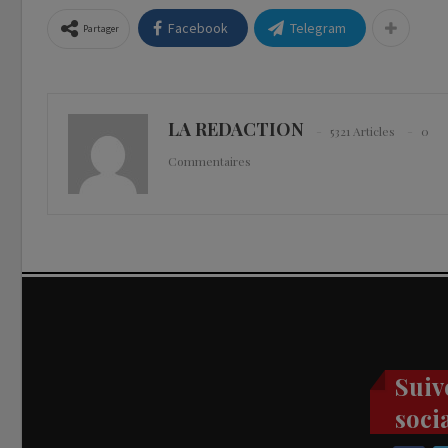
Facebook
Telegram
Partager
LA REDACTION
5321 Articles
0
Commentaires
Suiv
soci