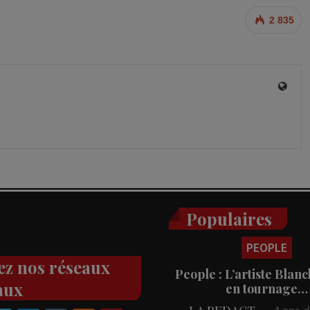
2 835
Populaires
PEOPLE
ez nos réseaux
People : L’artiste Blanc
aux
en tournage…