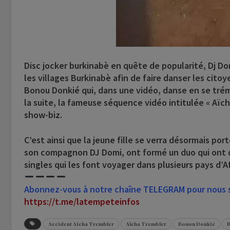
Disc jocker burkinabè en quête de popularité, Dj Do
les villages Burkinabè afin de faire danser les citoy
Bonou Donkié qui, dans une vidéo, danse en se tré
la suite, la fameuse séquence vidéo intitulée « Aïch
show-biz.
C’est ainsi que la jeune fille se verra désormais po
son compagnon DJ Domi, ont formé un duo qui ont d
singles qui les font voyager dans plusieurs pays d’A
Abonnez-vous à notre chaîne TELEGRAM pour nous su
https://t.me/latempeteinfos
Accident Aicha Trembler
Aïcha Trembler
Bonou Donkié
B