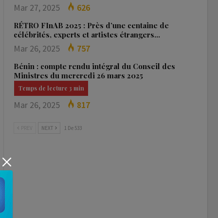
Mar 27, 2025
626
RÉTRO FInAB 2025 : Près d’une centaine de
célébrités, experts et artistes étrangers…
Mar 26, 2025
757
Bénin : compte rendu intégral du Conseil des
Ministres du mercredi 26 mars 2025
Mar 26, 2025
817
PREV
NEXT
1 De 533