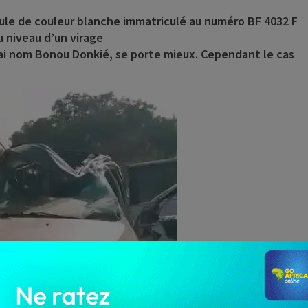
cule de couleur blanche immatriculé au numéro BF 4032 F
u niveau d’un virage
rai nom
Bonou Donkié
, se porte mieux. Cependant le cas