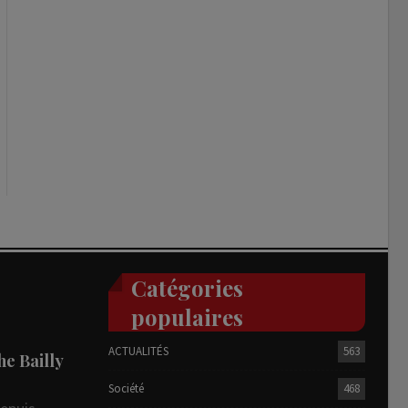
Catégories
populaires
ACTUALITÉS
563
he Bailly
Société
468