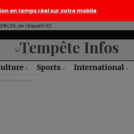
tion en temps réel sur votre mobile
4h/24, en cliquant ICI
ulture
Sports
International
culation (Détails et photos)