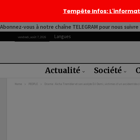
Tempête Infos
: L'informa
Abonnez-vous à notre chaîne TELEGRAM pour nous suivre 2
Langues
vendredi, août 7, 2026
Actualité
Société
C
Home
PEOPLE
Drame : Aïcha Trembler et son acolyte DJ Domi, victimes d’un accident de cir