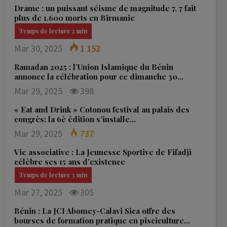
Drame : un puissant séisme de magnitude 7, 7 fait
plus de 1.600 morts en Birmanie
Mar 30, 2025
1 152
Ramadan 2025 : l’Union Islamique du Bénin
annonce la célébration pour ce dimanche 30…
Mar 29, 2025
398
« Eat and Drink » Cotonou festival au palais des
congrès: la 6è édition s’installe…
Mar 29, 2025
737
Vie associative : La Jeunesse Sportive de Fifadji
célèbre ses 15 ans d’existence
Mar 27, 2025
305
Bénin : La JCI Abomey-Calavi Sica offre des
bourses de formation pratique en pisciculture…