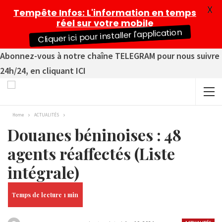
X
Tempête Infos
: L'information en temps
réel sur votre mobile
Cliquer ici pour installer l'application
Abonnez-vous à notre chaîne TELEGRAM pour nous suivre
24h/24, en cliquant ICI
Home
ACTUALITÉS
Douanes béninoises : 48
agents réaffectés (Liste
intégrale)