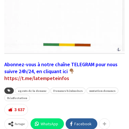
Abonnez-vous à notre chaîne TELEGRAM pour nous
suivre 24h/24, en cliquant ici
https://t.me/latempeteinfos
agents de la douane
Douanes béninoises
mutation douanes
Réaffectation
3 637
WhatsApp
Facebook
Partager