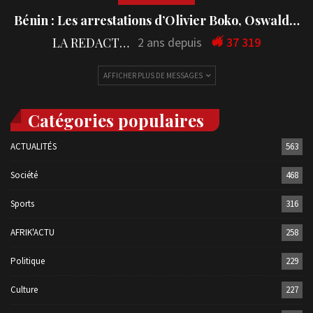
Bénin : Les arrestations d’Olivier Boko, Oswald…
LA REDACTION
2 ans depuis
37 319
AFFICHER PLUS DE MESSAGES
Catégories populaires
ACTUALITÉS
563
Société
468
Sports
316
AFRIK'ACTU
258
Politique
229
Culture
227