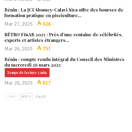
Bénin : La JCI Abomey-Calavi Sica offre des bourses de
formation pratique en pisciculture…
Mar 27, 2025
626
RÉTRO FInAB 2025 : Près d’une centaine de célébrités,
experts et artistes étrangers…
Mar 26, 2025
757
Bénin : compte rendu intégral du Conseil des Ministres
du mercredi 26 mars 2025
Mar 26, 2025
817
PREV
NEXT
1 De 533