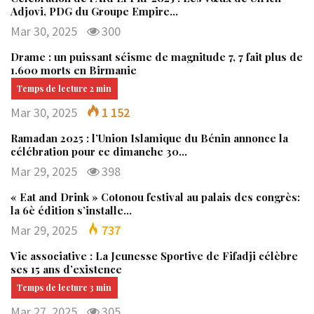
Adjovi, PDG du Groupe Empire…
Mar 30, 2025
300
Drame : un puissant séisme de magnitude 7, 7 fait plus de
1.600 morts en Birmanie
Mar 30, 2025
1 152
Ramadan 2025 : l’Union Islamique du Bénin annonce la
célébration pour ce dimanche 30…
Mar 29, 2025
398
« Eat and Drink » Cotonou festival au palais des congrès:
la 6è édition s’installe…
Mar 29, 2025
737
Vie associative : La Jeunesse Sportive de Fifadji célèbre
ses 15 ans d’existence
Mar 27, 2025
305