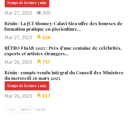
Mar 27, 2025
305
Bénin : La JCI Abomey-Calavi Sica offre des bourses de
formation pratique en pisciculture…
Mar 27, 2025
626
RÉTRO FInAB 2025 : Près d’une centaine de célébrités,
experts et artistes étrangers…
Mar 26, 2025
757
Bénin : compte rendu intégral du Conseil des Ministres
du mercredi 26 mars 2025
Mar 26, 2025
817
PREV
NEXT
1 De 533