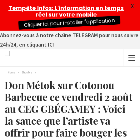
X
Tempête Infos
: L'information en temps
réel sur votre mobile
Cliquer ici pour installer l'application
Abonnez-vous à notre chaîne TELEGRAM pour nous suivre
24h/24, en cliquant ICI
Home
Showbiz
Don Métok sur Cotonou
Barbecue ce vendredi 2 août
au CEG GBÉGAMEY : Voici
la sauce que l’artiste va
offrir pour faire bouger les