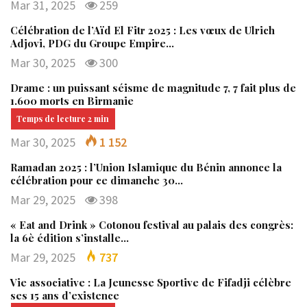
Mar 31, 2025
259
Célébration de l’Aïd El Fitr 2025 : Les vœux de Ulrich
Adjovi, PDG du Groupe Empire…
Mar 30, 2025
300
Drame : un puissant séisme de magnitude 7, 7 fait plus de
1.600 morts en Birmanie
Mar 30, 2025
1 152
Ramadan 2025 : l’Union Islamique du Bénin annonce la
célébration pour ce dimanche 30…
Mar 29, 2025
398
« Eat and Drink » Cotonou festival au palais des congrès:
la 6è édition s’installe…
Mar 29, 2025
737
Vie associative : La Jeunesse Sportive de Fifadji célèbre
ses 15 ans d’existence