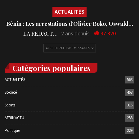
ACTUALITÉS
Bénin : Les arrestations d’Olivier Boko, Oswald…
LA REDACTION
2 ans depuis
37 320
AFFICHER PLUS DE MESSAGES
Catégories populaires
ACTUALITÉS
563
Société
468
Sports
316
AFRIK'ACTU
258
Politique
229