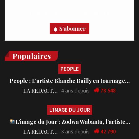
Recevez des notifications en temps réel directement sur
votre appareil, abonnez-vous dès maintenant.
S'abonner
Populaires
PEOPLE
People : L’artiste Blanche Bailly en tournage…
LA REDACTION
4 ans depuis
78 548
L'IMAGE DU JOUR
L’image du Jour : Zodwa Wabantu, l’artiste…
LA REDACTION
3 ans depuis
42 790