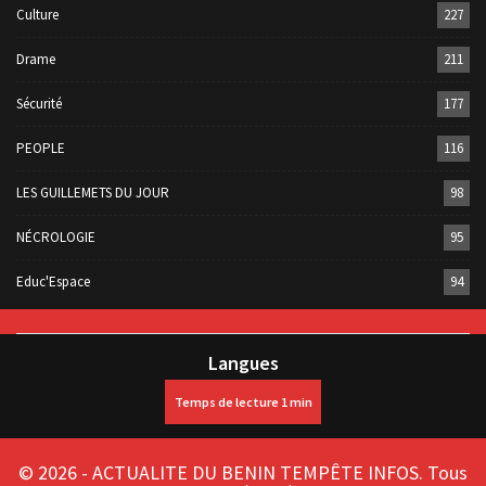
Culture
227
Drame
211
Sécurité
177
PEOPLE
116
LES GUILLEMETS DU JOUR
98
NÉCROLOGIE
95
Educ'Espace
94
Langues
© 2026 - ACTUALITE DU BENIN TEMPÊTE INFOS. Tous