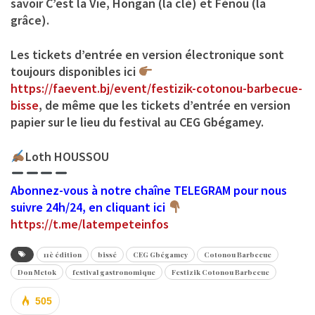
savoir C’est la Vie, Hongan (la clé) et Fènou (la
grâce).
Les tickets d’entrée en version électronique sont
toujours disponibles ici
https://faevent.bj/event/festizik-cotonou-barbecue-
bisse
, de même que les tickets d’entrée en version
papier sur le lieu du festival au CEG Gbégamey.
Loth HOUSSOU
Abonnez-vous à notre chaîne TELEGRAM pour nous
suivre 24h/24, en cliquant ici
https://t.me/latempeteinfos
11è édition
bissé
CEG Gbégamey
Cotonou Barbecue
Don Metok
festival gastronomique
Festizik Cotonou Barbecue
505