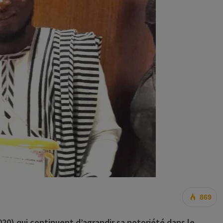
869
020) qui continuent d’agrandir sa notoriété dans le