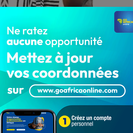
ouka » décernées à l’occasion de la soirée de gala
on le 20 mars 2021 à Porto-Novo, Abass Bello, le génie
t figure respectée de la valorisation de la culture
tour à la source », vient ainsi de décrocher son premier