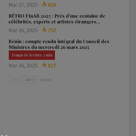
Mar 27, 2025
626
RÉTRO FInAB 2025 : Près d’une centaine de
célébrités, experts et artistes étrangers…
Mar 26, 2025
757
Bénin : compte rendu intégral du Conseil des
Ministres du mercredi 26 mars 2025
Mar 26, 2025
817
PREV
NEXT
1 De 533