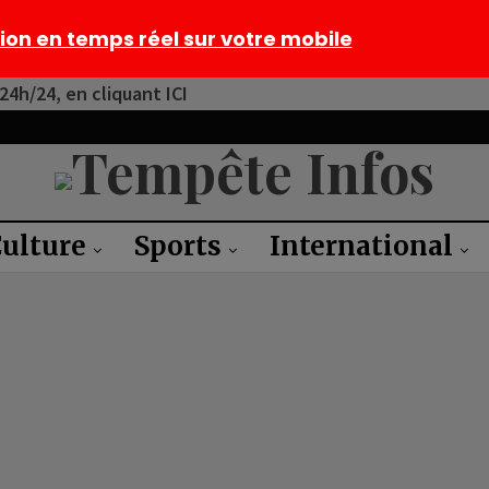
tion en temps réel sur votre mobile
4h/24, en cliquant ICI
ulture
Sports
International