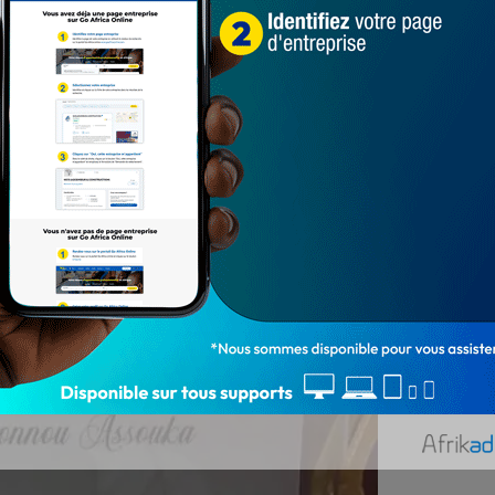
dans la catégorie de « meilleur styliste africain
mme originaire de la cité des Ayinonvi (Porto-Novo) a
uréats d’autres catégories qui lui ont voué respect et