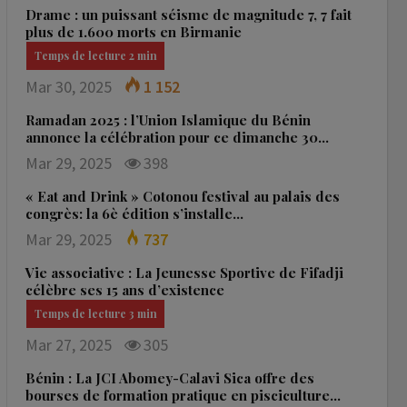
Drame : un puissant séisme de magnitude 7, 7 fait
plus de 1.600 morts en Birmanie
Mar 30, 2025
1 152
Ramadan 2025 : l’Union Islamique du Bénin
annonce la célébration pour ce dimanche 30…
Mar 29, 2025
398
« Eat and Drink » Cotonou festival au palais des
congrès: la 6è édition s’installe…
Mar 29, 2025
737
Vie associative : La Jeunesse Sportive de Fifadji
célèbre ses 15 ans d’existence
Mar 27, 2025
305
Bénin : La JCI Abomey-Calavi Sica offre des
bourses de formation pratique en pisciculture…