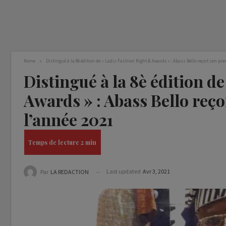
Home
Distingué à la 8è édition de « Ladiz Fashion Night & Awards » : Abass Bello reçoit son pre
Distingué à la 8è édition d
Awards » : Abass Bello reço
l’année 2021
Last updated
Avr 3, 2021
Par
LA REDACTION