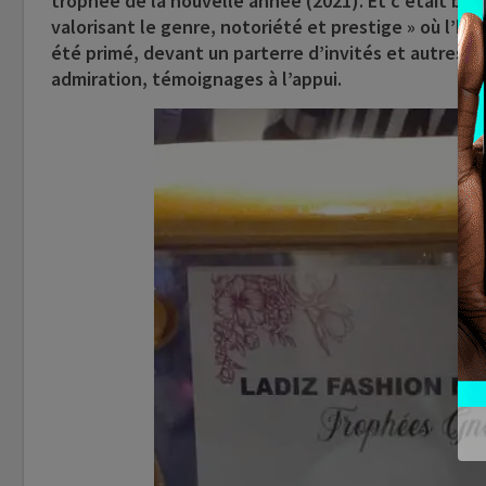
trophée de la nouvelle année (2021). Et c’était bien 
valorisant le genre, notoriété et prestige » où l’ho
été primé, devant un parterre d’invités et autres la
admiration, témoignages à l’appui.