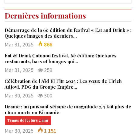
Dernières informations
Démarrage de la 6è édition du festival « Eat and Drink » :
Quelques images des derniers…
Mar 31, 2025
866
Eat & Drink Cotonou festival, 6è édition: Quelques
restaurants, bars et lounges qui…
Mar 31, 2025
259
Célébration de l’Aïd El Fitr 2025 : Les vœux de Ulrich
Adjovi, PDG du Groupe Empire…
Mar 30, 2025
300
Drame : un puissant séisme de magnitude 7, 7 fait plus de
1.600 morts en Birmanie
Mar 30, 2025
1 151