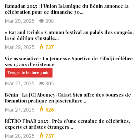
Ramadan 2025 : l’Union Islamique du Bénin annonce la
célébration pour ce dimanche 30…
Mar 29, 2025
398
« Eat and Drink » Cotonou festival au palais des congrès:
la 6è édition s’installe…
Mar 29, 2025
737
Vie associative : La Jeunesse Sportive de Fifadji célèbre
ses 15 ans d’existence
Mar 27, 2025
305
Bénin : La JCI Abomey-Calavi Sica offre des bourses de
formation pratique en pisciculture…
Mar 27, 2025
626
RÉTRO FInAB 2025 : Près d’une centaine de célébrités,
experts et artistes étrangers…
Mar 26, 2025
757