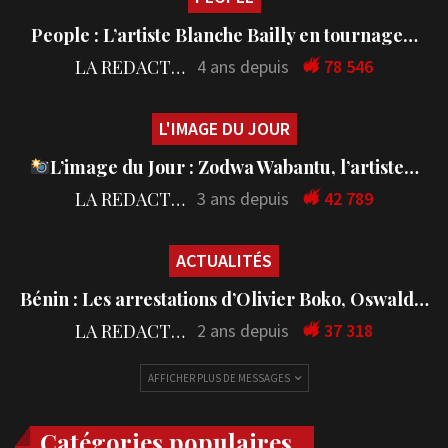
People : L’artiste Blanche Bailly en tournage…
LA REDACTION
4 ans depuis
78 546
L'IMAGE DU JOUR
L’image du Jour : Zodwa Wabantu, l’artiste…
LA REDACTION
3 ans depuis
42 789
ACTUALITÉS
Bénin : Les arrestations d’Olivier Boko, Oswald…
LA REDACTION
2 ans depuis
37 318
AFFICHER PLUS DE MESSAGES
Catégories populaires