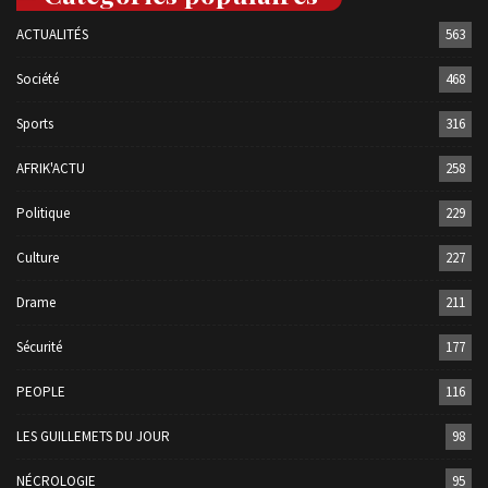
ACTUALITÉS
563
Société
468
Sports
316
AFRIK'ACTU
258
Politique
229
Culture
227
Drame
211
Sécurité
177
PEOPLE
116
LES GUILLEMETS DU JOUR
98
NÉCROLOGIE
95