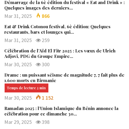
Démarrage de la 6è édition du festival « Eat and Drink » :
Quelques images des derniers…
Mar 31, 2025
866
Eat & Drink Cotonou festival, 6è édition: Quelques
restaurants, bars et lounges qui…
Mar 31, 2025
259
Célébration de l’Aïd El Fitr 2025 : Les vœux de Ulrich
Adjovi, PDG du Groupe Empire…
Mar 30, 2025
300
Drame : un puissant séisme de magnitude 7, 7 fait plus de
1.600 morts en Birmanie
Mar 30, 2025
1 152
Ramadan 2025 : l’Union Islamique du Bénin annonce la
célébration pour ce dimanche 30…
Mar 29, 2025
398