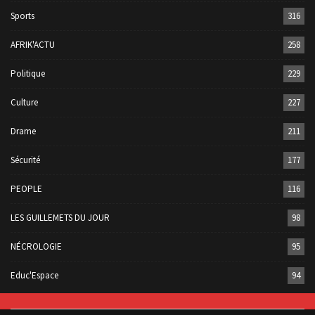
Sports
316
AFRIK'ACTU
258
Politique
229
Culture
227
Drame
211
Sécurité
177
PEOPLE
116
LES GUILLEMETS DU JOUR
98
NÉCROLOGIE
95
Educ'Espace
94