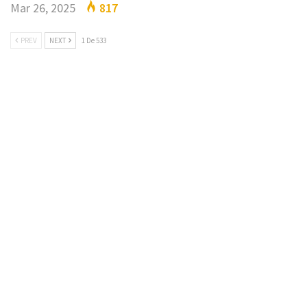
Mar 26, 2025
817
PREV
NEXT
1 De 533