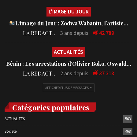
L'IMAGE DU JOUR
L’image du Jour : Zodwa Wabantu, l’artiste…
LA REDACTION
3 ans depuis
42 789
ACTUALITÉS
Bénin : Les arrestations d’Olivier Boko, Oswald…
LA REDACTION
2 ans depuis
37 318
AFFICHER PLUS DE MESSAGES
Catégories populaires
ACTUALITÉS
563
Société
468