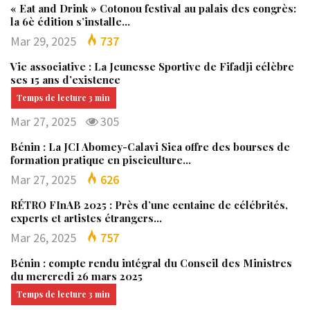
« Eat and Drink » Cotonou festival au palais des congrès:
la 6è édition s’installe…
Mar 29, 2025
737
Vie associative : La Jeunesse Sportive de Fifadji célèbre
ses 15 ans d’existence
Mar 27, 2025
305
Bénin : La JCI Abomey-Calavi Sica offre des bourses de
formation pratique en pisciculture…
Mar 27, 2025
626
RÉTRO FInAB 2025 : Près d’une centaine de célébrités,
experts et artistes étrangers…
Mar 26, 2025
757
Bénin : compte rendu intégral du Conseil des Ministres
du mercredi 26 mars 2025