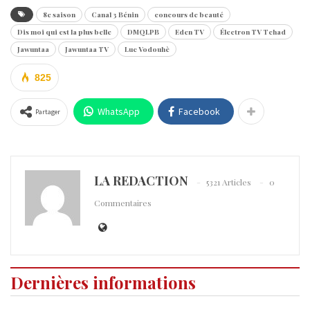
8e saison
Canal 3 Bénin
concours de beauté
Dis moi qui est la plus belle
DMQLPB
Eden TV
Électron TV Tchad
Jawuntaa
Jawuntaa TV
Luc Vodouhè
825
WhatsApp
Facebook
Partager
LA REDACTION
5321 Articles
0
Commentaires
Dernières informations