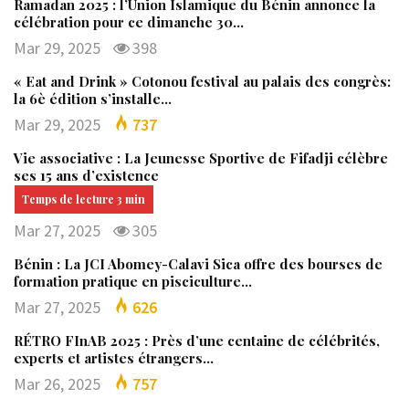
Ramadan 2025 : l’Union Islamique du Bénin annonce la
célébration pour ce dimanche 30…
Mar 29, 2025
398
« Eat and Drink » Cotonou festival au palais des congrès:
la 6è édition s’installe…
Mar 29, 2025
737
Vie associative : La Jeunesse Sportive de Fifadji célèbre
ses 15 ans d’existence
Mar 27, 2025
305
Bénin : La JCI Abomey-Calavi Sica offre des bourses de
formation pratique en pisciculture…
Mar 27, 2025
626
RÉTRO FInAB 2025 : Près d’une centaine de célébrités,
experts et artistes étrangers…
Mar 26, 2025
757