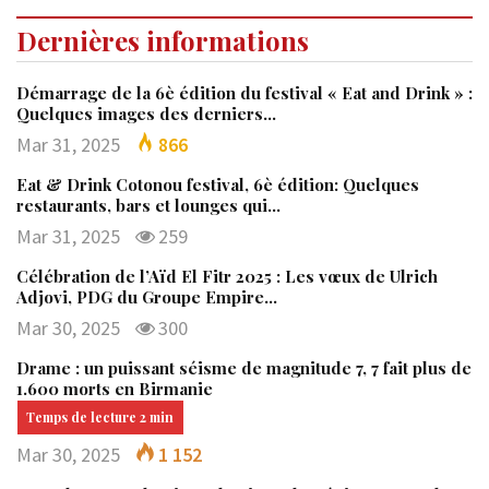
Dernières informations
Démarrage de la 6è édition du festival « Eat and Drink » :
Quelques images des derniers…
Mar 31, 2025
866
Eat & Drink Cotonou festival, 6è édition: Quelques
restaurants, bars et lounges qui…
Mar 31, 2025
259
Célébration de l’Aïd El Fitr 2025 : Les vœux de Ulrich
Adjovi, PDG du Groupe Empire…
Mar 30, 2025
300
Drame : un puissant séisme de magnitude 7, 7 fait plus de
1.600 morts en Birmanie
Mar 30, 2025
1 152