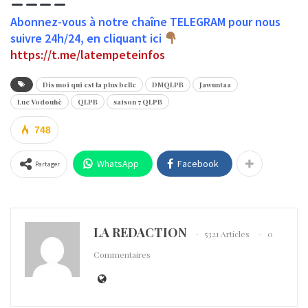
Abonnez-vous à notre chaîne TELEGRAM pour nous
suivre 24h/24, en cliquant ici
https://t.me/latempeteinfos
Dis moi qui est la plus belle
DMQLPB
Jawuntaa
Luc Vodouhè
QLPB
saison 7 QLPB
748
WhatsApp
Facebook
Partager
LA REDACTION
5321 Articles
0
Commentaires