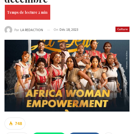
On
Déc 18, 2023
Culture
Par
LA REDACTION
748