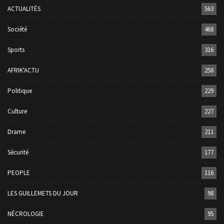
ACTUALITÉS
563
Société
468
Sports
316
AFRIK'ACTU
258
Politique
229
Culture
227
Drame
211
Sécurité
177
PEOPLE
116
LES GUILLEMETS DU JOUR
98
NÉCROLOGIE
95