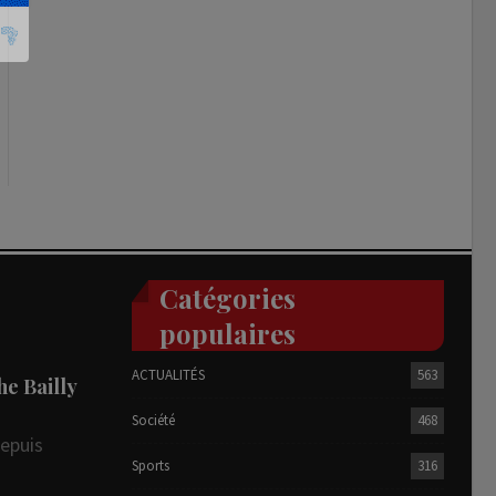
Catégories
populaires
ACTUALITÉS
563
he Bailly
Société
468
depuis
Sports
316