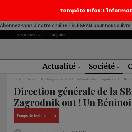
Tempête Infos
: L'informa
Abonnez-vous à notre chaîne TELEGRAM pour nous suivre 2
Langues
samedi, août 8, 2026
Actualité
Société
C
Home
Société
Direction générale de la SBEE : Le Canadien Gérard Zagrodnik out ! Un Bé
Direction générale de la S
Zagrodnik out ! Un Bénin