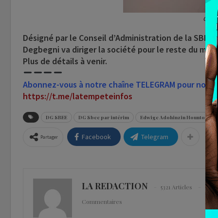
Gabri
Désigné par le Conseil d’Administration de la SBEE,
Degbegni va diriger la société pour le reste du ma
Plus de détails à venir.
Abonnez-vous à notre chaîne TELEGRAM pour nous su
https://t.me/latempeteinfos
DG SBEE
DG Sbee par intérim
Edwige Adohinzin Hountondji
Facebook
Telegram
Partager
LA REDACTION
5321 Articles
0
Commentaires