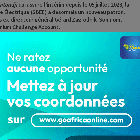
ntondji
qui assure l’intérim depuis le 05 juillet 2023, la
ie Électrique (SBEE) a désormais un nouveau patron.
is ex-directeur général Gérard Zagrodnik. Son nom,
énium Challenge Account.