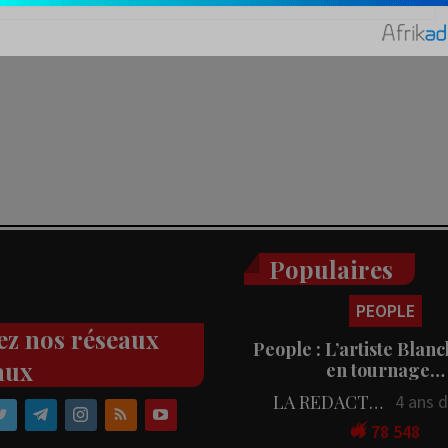
Populaires
PEOPLE
ez nos réseaux
People : L’artiste Blanc
aux
en tournage…
LA REDACTION
4 ans 
78 548