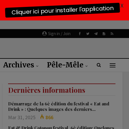
X
Cliquer ici pour installer l'application
Sign in / Join
Archives
Pêle-Mêle
Dernières informations
Démarrage de la 6è édition du festival « Eat and
Drink » : Quelques images des derniers…
Mar 31, 2025
866
Eat & Drink Cotonou festival, 6è édition: Quelques