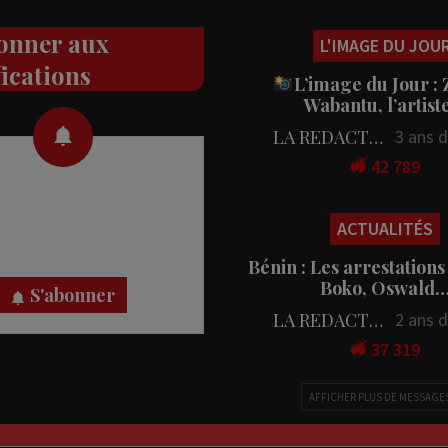
onner aux
L'IMAGE DU JOU
fications
L’image du Jour :
Wabantu, l’artis
LA REDACTION
3 ans 
42 789
 des notifications en temps
rectement sur votre appareil,
ACTUALITÉS
nez-vous dès maintenant.
Bénin : Les arrestations
Boko, Oswald
S'abonner
LA REDACTION
2 ans 
37 319
AFFICHER PLUS DE MESSAGE