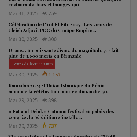
restaurants, bars et lounges qui…
Mar 31, 2025
259
Célébration de l’Aïd El Fitr 2025 : Les vœux de
Ulrich Adjovi, PDG du Groupe Empire…
Mar 30, 2025
300
Drame : un puissant séisme de magnitude 7, 7 fait
plus de 1.600 morts en Birmanie
Mar 30, 2025
1 152
Ramadan 2025 : l’Union Islamique du Bénin
annonce la célébration pour ce dimanche 30…
Mar 29, 2025
398
« Eat and Drink » Cotonou festival au palais des
congrès: la 6è édition s’installe…
Mar 29, 2025
737