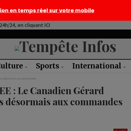
tion en temps réel sur votre mobile
4h/24, en cliquant ICI
ulture
Sports
International
ninois désormais aux commandes
BEE : Le Canadien Gérard
ois désormais aux commandes