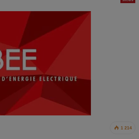
Société
1 214