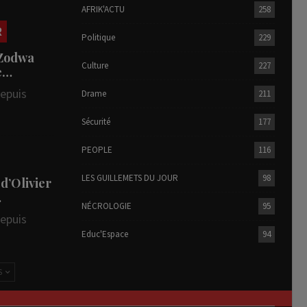
AFRIK'ACTU
258
R
Politique
229
 Zodwa
Culture
227
te…
depuis
Drame
211
Sécurité
177
PEOPLE
116
LES GUILLEMETS DU JOUR
98
 d’Olivier
…
NÉCROLOGIE
95
depuis
Educ'Espace
94
S