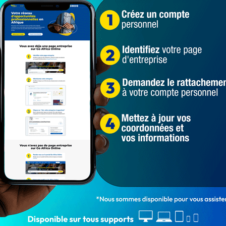
el Degbegni
 le tout nouveau Directeur Général de la SBEE Gabriel
ndat du Groupe Manitoba Hydro International (MHI).
ivre 24h/24, en cliquant ici
Gabriel Degbegni
Gérard Zagrodnik
MCA
SBEE
1 214