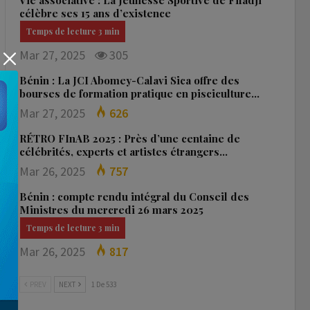
Vie associative : La Jeunesse Sportive de Fifadji
célèbre ses 15 ans d’existence
Mar 27, 2025
305
Bénin : La JCI Abomey-Calavi Sica offre des
bourses de formation pratique en pisciculture…
Mar 27, 2025
626
RÉTRO FInAB 2025 : Près d’une centaine de
célébrités, experts et artistes étrangers…
Mar 26, 2025
757
Bénin : compte rendu intégral du Conseil des
Ministres du mercredi 26 mars 2025
Mar 26, 2025
817
PREV
NEXT
1 De 533