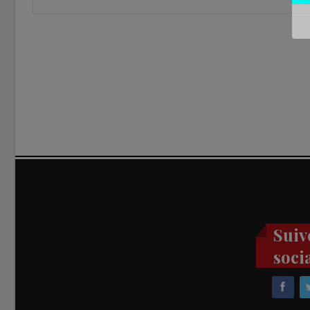
Suiv
soci