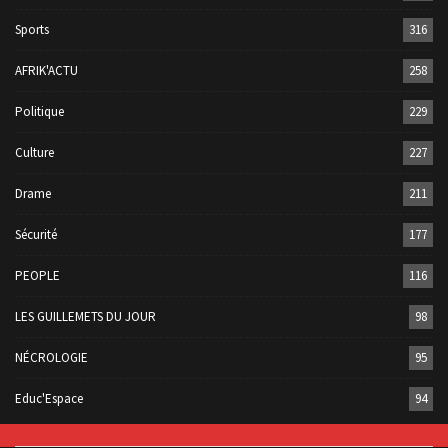
Sports
316
AFRIK'ACTU
258
Politique
229
Culture
227
Drame
211
Sécurité
177
PEOPLE
116
LES GUILLEMETS DU JOUR
98
NÉCROLOGIE
95
Educ'Espace
94