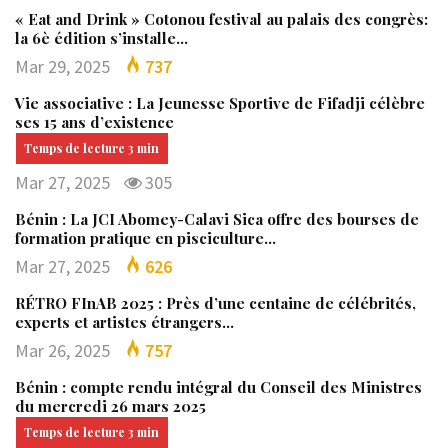
« Eat and Drink » Cotonou festival au palais des congrès:
la 6è édition s’installe…
Mar 29, 2025
737
Vie associative : La Jeunesse Sportive de Fifadji célèbre
ses 15 ans d’existence
Mar 27, 2025
305
Bénin : La JCI Abomey-Calavi Sica offre des bourses de
formation pratique en pisciculture…
Mar 27, 2025
626
RÉTRO FInAB 2025 : Près d’une centaine de célébrités,
experts et artistes étrangers…
Mar 26, 2025
757
Bénin : compte rendu intégral du Conseil des Ministres
du mercredi 26 mars 2025