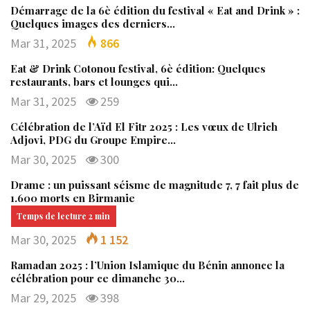
Démarrage de la 6è édition du festival « Eat and Drink » :
Quelques images des derniers…
Mar 31, 2025
866
Eat & Drink Cotonou festival, 6è édition: Quelques
restaurants, bars et lounges qui…
Mar 31, 2025
259
Célébration de l’Aïd El Fitr 2025 : Les vœux de Ulrich
Adjovi, PDG du Groupe Empire…
Mar 30, 2025
300
Drame : un puissant séisme de magnitude 7, 7 fait plus de
1.600 morts en Birmanie
Mar 30, 2025
1 152
Ramadan 2025 : l’Union Islamique du Bénin annonce la
célébration pour ce dimanche 30…
Mar 29, 2025
398