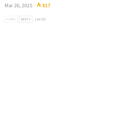
Mar 26, 2025
817
PREV
NEXT
1 De 533