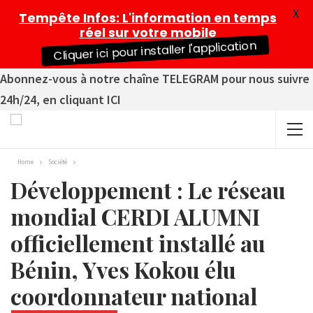
X
Tempête Infos
: L'information en temps
réel sur votre mobile
Cliquer ici pour installer l'application
Abonnez-vous à notre chaîne TELEGRAM pour nous suivre
24h/24, en cliquant ICI
Home
Société
Développement : Le réseau
mondial CERDI ALUMNI
officiellement installé au
Bénin, Yves Kokou élu
coordonnateur national