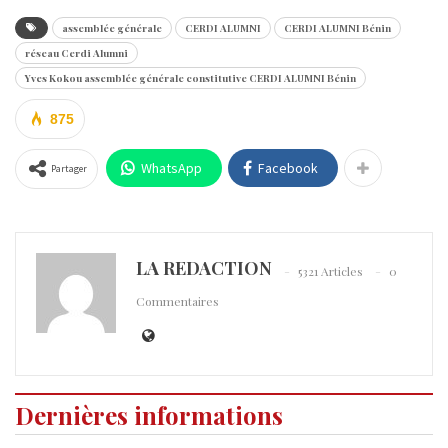
assemblée générale
CERDI ALUMNI
CERDI ALUMNI Bénin
réseau Cerdi Alumni
Yves Kokou assemblée générale constitutive CERDI ALUMNI Bénin
875
WhatsApp
Facebook
Partager
LA REDACTION
5321 Articles
0
Commentaires
Dernières informations