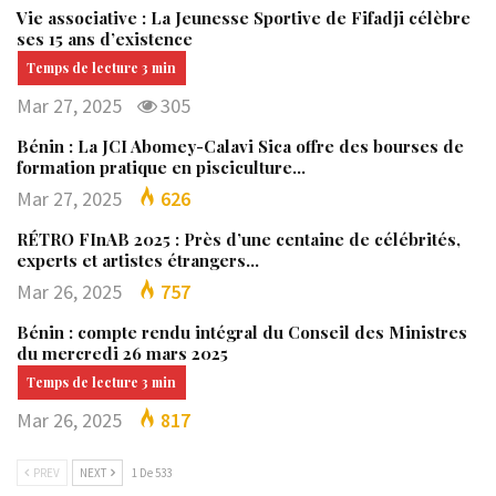
Vie associative : La Jeunesse Sportive de Fifadji célèbre
ses 15 ans d’existence
Mar 27, 2025
305
Bénin : La JCI Abomey-Calavi Sica offre des bourses de
formation pratique en pisciculture…
Mar 27, 2025
626
RÉTRO FInAB 2025 : Près d’une centaine de célébrités,
experts et artistes étrangers…
Mar 26, 2025
757
Bénin : compte rendu intégral du Conseil des Ministres
du mercredi 26 mars 2025
Mar 26, 2025
817
PREV
NEXT
1 De 533