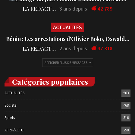
LA REDACTION
3 ans depuis
42 789
ACTUALITÉS
Bénin : Les arrestations d’Olivier Boko, Oswald…
LA REDACTION
2 ans depuis
37 318
AFFICHER PLUS DE MESSAGES
Catégories populaires
ACTUALITÉS
563
Société
468
Sports
316
AFRIK'ACTU
258