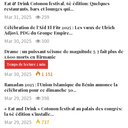
Eat & Drink Cotonou festival, 6è édition: Quelques
restaurants, bars et lounges qui…
Mar 31, 2025
259
Célébration de l’Aïd El Fitr 2025 : Les vœux de Ulrich
Adjovi, PDG du Groupe Empire…
Mar 30, 2025
300
Drame : un puissant séisme de magnitude 7, 7 fait plus de
1.600 morts en Birmanie
Mar 30, 2025
1 151
Ramadan 2025 : l’Union Islamique du Bénin annonce la
célébration pour ce dimanche 30…
Mar 29, 2025
398
« Eat and Drink » Cotonou festival au palais des congrès:
la 6è édition s’installe…
Mar 29, 2025
737