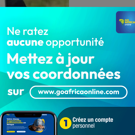
e d’années, Shireen Abu Akleh avait travaillé à La Voix
dre la chaîne Al-Jazira, où elle s’est fait connaître à
conflit israélo-palestinien.
 la destruction de la tour Jalaa, où étaient situés les
 lors d’une frappe aérienne israélienne en pleine guerre
 l’État hébreu.
voir mené au cours des dernières heures, des