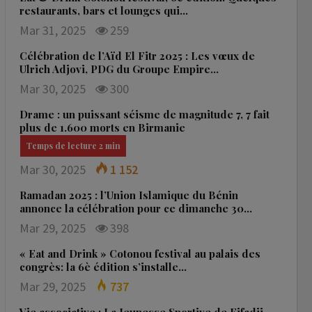
restaurants, bars et lounges qui…
Mar 31, 2025
259
Célébration de l’Aïd El Fitr 2025 : Les vœux de
Ulrich Adjovi, PDG du Groupe Empire…
Mar 30, 2025
300
Drame : un puissant séisme de magnitude 7, 7 fait
plus de 1.600 morts en Birmanie
Mar 30, 2025
1 152
Ramadan 2025 : l’Union Islamique du Bénin
annonce la célébration pour ce dimanche 30…
Mar 29, 2025
398
« Eat and Drink » Cotonou festival au palais des
congrès: la 6è édition s’installe…
Mar 29, 2025
737