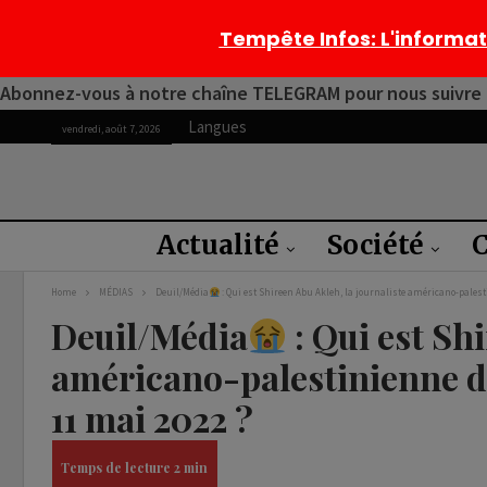
Tempête Infos
: L'informa
Abonnez-vous à notre chaîne TELEGRAM pour nous suivre 2
Langues
vendredi, août 7, 2026
Actualité
Société
C
Home
MÉDIAS
Deuil/Média
: Qui est Shireen Abu Akleh, la journaliste américano-palesti
Deuil/Média
: Qui est Sh
américano-palestinienne de
11 mai 2022 ?