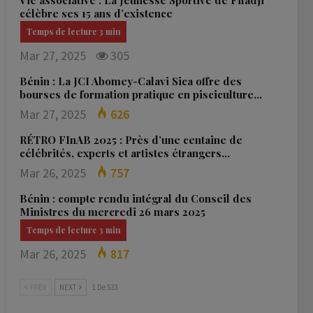
Vie associative : La Jeunesse Sportive de Fifadji
célèbre ses 15 ans d’existence
Mar 27, 2025
305
Bénin : La JCI Abomey-Calavi Sica offre des
bourses de formation pratique en pisciculture…
Mar 27, 2025
626
RÉTRO FInAB 2025 : Près d’une centaine de
célébrités, experts et artistes étrangers…
Mar 26, 2025
757
Bénin : compte rendu intégral du Conseil des
Ministres du mercredi 26 mars 2025
Mar 26, 2025
817
PREV
NEXT
1 De 533