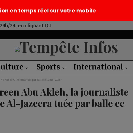
tion en temps réel sur votre mobile
4h/24, en cliquant ICI
ulture
Sports
International
nienne de Al-Jazeera tuée par balle ce 11 mai 2022 ?
ireen Abu Akleh, la journaliste
 Al-Jazeera tuée par balle ce