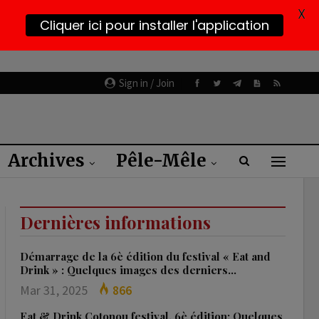
X
Cliquer ici pour installer l'application
Sign in / Join
Archives
Pêle-Mêle
Dernières informations
Démarrage de la 6è édition du festival « Eat and
Drink » : Quelques images des derniers…
Mar 31, 2025
866
Eat & Drink Cotonou festival, 6è édition: Quelques