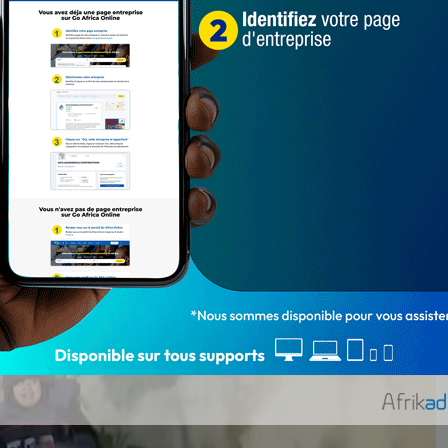
’autres secteurs de Cisjordanie, afin « d’appréhender
nt ces activités de contreterrorisme dans le camp
 palestiniens ont ouvert le feu et lancé des objets
açant leur vie. Les soldats ont répliqué. Des personnes
nvisage la possibilité que les journalistes ont été
jouté le communiqué.