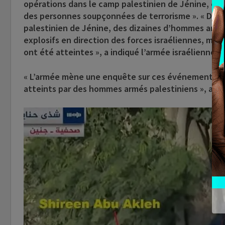
opérations dans le camp palestinien de Jénine, et d
des personnes soupçonnées de terrorisme ». « Dura
palestinien de Jénine, des dizaines d’hommes armés
explosifs en direction des forces israéliennes, men
ont été atteintes », a indiqué l’armée israélienne.
« L’armée mène une enquête sur ces événements et e
atteints par des hommes armés palestiniens », a a