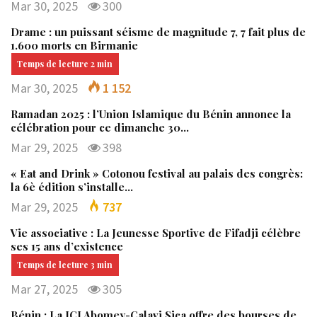
Mar 30, 2025
300
Drame : un puissant séisme de magnitude 7, 7 fait plus de
1.600 morts en Birmanie
Mar 30, 2025
1 152
Ramadan 2025 : l’Union Islamique du Bénin annonce la
célébration pour ce dimanche 30…
Mar 29, 2025
398
« Eat and Drink » Cotonou festival au palais des congrès:
la 6è édition s’installe…
Mar 29, 2025
737
Vie associative : La Jeunesse Sportive de Fifadji célèbre
ses 15 ans d’existence
Mar 27, 2025
305
Bénin : La JCI Abomey-Calavi Sica offre des bourses de