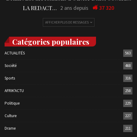
LA REDACTION
2 ans depuis
37 320
AFFICHER PLUS DE MESSAGES
Catégories populaires
ACTUALITÉS
563
Société
468
Sports
316
AFRIK'ACTU
258
Politique
229
Culture
227
Drame
211