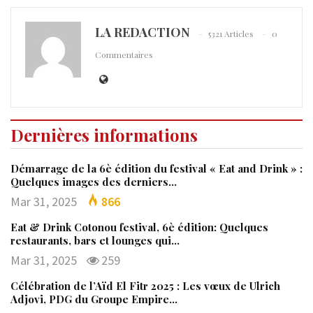
LA REDACTION
5321 Articles
0
Commentaires
Dernières informations
Démarrage de la 6è édition du festival « Eat and Drink » :
Quelques images des derniers…
Mar 31, 2025
866
Eat & Drink Cotonou festival, 6è édition: Quelques
restaurants, bars et lounges qui…
Mar 31, 2025
259
Célébration de l’Aïd El Fitr 2025 : Les vœux de Ulrich
Adjovi, PDG du Groupe Empire…