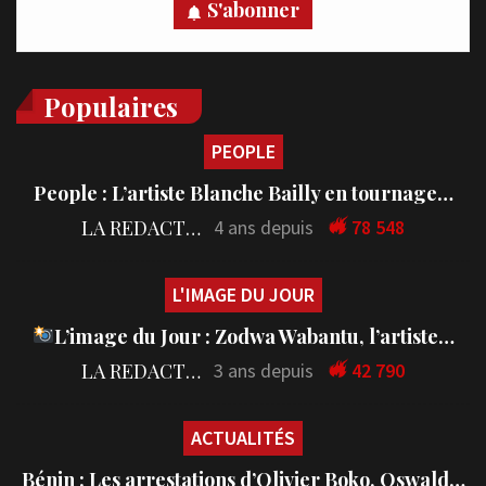
S'abonner
Populaires
PEOPLE
People : L’artiste Blanche Bailly en tournage…
LA REDACTION
4 ans depuis
78 548
L'IMAGE DU JOUR
L’image du Jour : Zodwa Wabantu, l’artiste…
LA REDACTION
3 ans depuis
42 790
ACTUALITÉS
Bénin : Les arrestations d’Olivier Boko, Oswald…