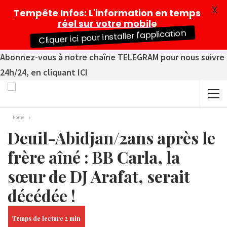
X
Tempête Infos
: L'information en temps
réel sur votre mobile
Cliquer ici pour installer l'application
Abonnez-vous à notre chaîne TELEGRAM pour nous suivre
24h/24, en cliquant ICI
Home
Deuil-Abidjan/2ans après le
frère aîné : BB Carla, la
sœur de DJ Arafat, serait
décédée !