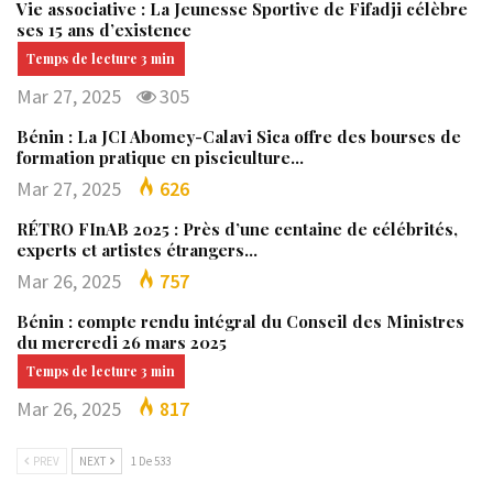
Vie associative : La Jeunesse Sportive de Fifadji célèbre
ses 15 ans d’existence
Mar 27, 2025
305
Bénin : La JCI Abomey-Calavi Sica offre des bourses de
formation pratique en pisciculture…
Mar 27, 2025
626
RÉTRO FInAB 2025 : Près d’une centaine de célébrités,
experts et artistes étrangers…
Mar 26, 2025
757
Bénin : compte rendu intégral du Conseil des Ministres
du mercredi 26 mars 2025
Mar 26, 2025
817
PREV
NEXT
1 De 533