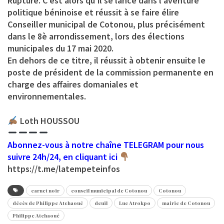
Rupture. C’est alors qu’il se lance dans l’aventure
politique béninoise et réussit à se faire élire
Conseiller municipal de Cotonou, plus précisément
dans le 8è arrondissement, lors des élections
municipales du 17 mai 2020.
En dehors de ce titre, il réussit à obtenir ensuite le
poste de président de la commission permanente en
charge des affaires domaniales et
environnementales.
Loth HOUSSOU
Abonnez-vous à notre chaîne TELEGRAM pour nous
suivre 24h/24, en cliquant ici
https://t.me/latempeteinfos
carnet noir
conseil municipal de Cotonou
Cotonou
décès de Philippe Atchaoué
deuil
Luc Atrokpo
mairie de Cotonou
Philippe Atchaoué