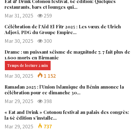
Eat & Drink Cotonou festival, 6è édition: Quelques
restaurants, bars et lounges qui…
Mar 31, 2025
259
Célébration de l’Aïd El Fitr 2025 : Les vœux de Ulrich
Adjovi, PDG du Groupe Empire…
Mar 30, 2025
300
Drame : un puissant séisme de magnitude 7, 7 fait plus de
1.600 morts en Birmanie
Mar 30, 2025
1 152
Ramadan 2025 : l’Union Islamique du Bénin annonce la
célébration pour ce dimanche 30…
Mar 29, 2025
398
« Eat and Drink » Cotonou festival au palais des congrès:
la 6è édition s’installe…
Mar 29, 2025
737