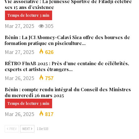
Vie associative : La Jeunesse Sportive de Fifadji célèbre
ses 15 ans d’existence
Mar 27, 2025
305
Bénin : La JCI Abomey-Calavi Sica offre des bourses de
formation pratique en pisciculture…
Mar 27, 2025
626
RÉTRO FInAB 2025 : Près d’une centaine de célébrités,
experts et artistes étrangers…
Mar 26, 2025
757
Bénin : compte rendu intégral du Conseil des Ministres
du mercredi 26 mars 2025
Mar 26, 2025
817
PREV
NEXT
1 De 533