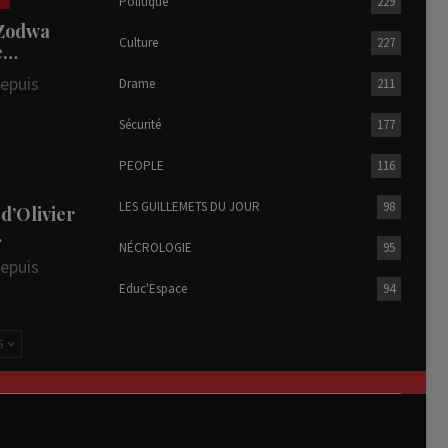
Politique
229
 Zodwa
Culture
227
te…
depuis
Drame
211
Sécurité
177
PEOPLE
116
LES GUILLEMETS DU JOUR
98
 d’Olivier
…
NÉCROLOGIE
95
depuis
Educ'Espace
94
S