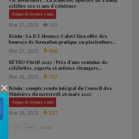
Vie associative : La Jeunesse Sportive de Fifadji
célèbre ses 15 ans d’existence
Mar 27, 2025
305
Bénin : La JCI Abomey-Calavi Sica offre des
bourses de formation pratique en pisciculture…
Mar 27, 2025
626
RÉTRO FInAB 2025 : Près d’une centaine de
célébrités, experts et artistes étrangers…
Mar 26, 2025
757
Bénin : compte rendu intégral du Conseil des
Ministres du mercredi 26 mars 2025
Mar 26, 2025
817
PREV
NEXT
1 De 533