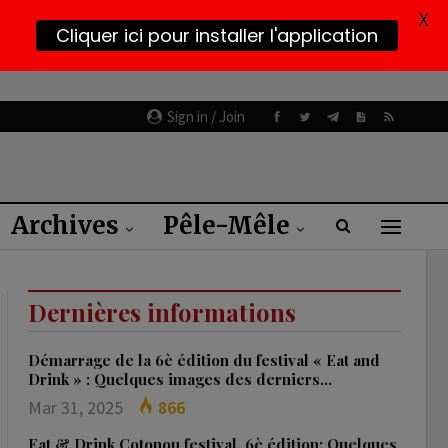
X
Cliquer ici pour installer l'application
Sign in / Join
Archives
Pêle-Mêle
Dernières informations
Démarrage de la 6è édition du festival « Eat and
Drink » : Quelques images des derniers…
Mar 31, 2025
866
Eat & Drink Cotonou festival, 6è édition: Quelques