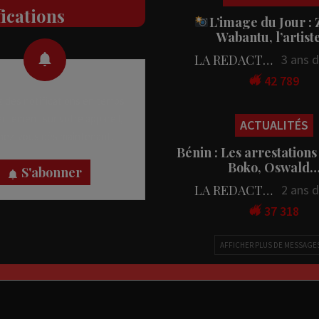
fications
L’image du Jour :
Wabantu, l’artis
LA REDACTION
3 ans 
42 789
 des notifications en temps
rectement sur votre appareil,
ACTUALITÉS
nez-vous dès maintenant.
Bénin : Les arrestations
Boko, Oswald
S'abonner
LA REDACTION
2 ans 
37 318
AFFICHER PLUS DE MESSAGE