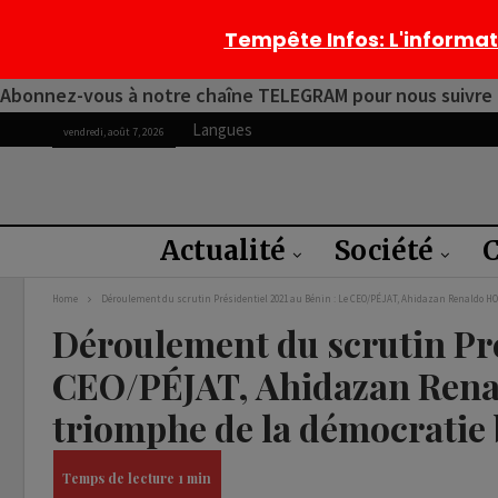
Tempête Infos
: L'informa
Abonnez-vous à notre chaîne TELEGRAM pour nous suivre 2
Langues
vendredi, août 7, 2026
Actualité
Société
C
Home
Déroulement du scrutin Présidentiel 2021 au Bénin : Le CEO/PÉJAT, Ahidazan Renaldo HO
Déroulement du scrutin Pré
CEO/PÉJAT, Ahidazan Rena
triomphe de la démocratie