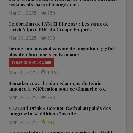
restaurants, bars et lounges qui…
Mar 31, 2025
259
Célébration de l’Aïd El Fitr 2025 : Les vœux de
Ulrich Adjovi, PDG du Groupe Empire…
Mar 30, 2025
300
Drame : un puissant séisme de magnitude 7, 7 fait
plus de 1.600 morts en Birmanie
Mar 30, 2025
1 152
Ramadan 2025 : l’Union Islamique du Bénin
annonce la célébration pour ce dimanche 30…
Mar 29, 2025
398
« Eat and Drink » Cotonou festival au palais des
congrès: la 6è édition s’installe…
Mar 29, 2025
737