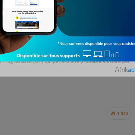
Renaldo HOUANGNI
i 11 avril 2021, tout s'est déroulé sans anicroche, pour
u yeux du monde entier désormais...>>, éclaire-t-il. <<
ninoise a grandement triomphé, malgré tout. Ici, c'est
n Progressiste (UP) qui parle d’une probable victoire par
1 344