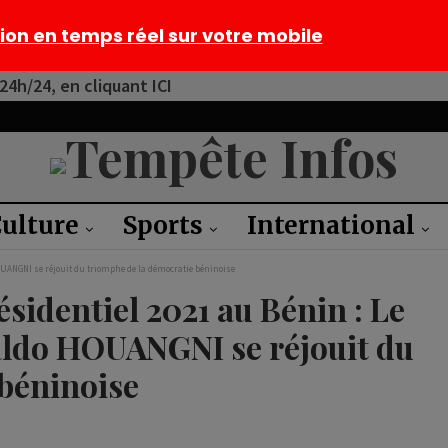
tion en temps réel sur votre mobile
4h/24, en cliquant ICI
ulture
Sports
International
UANGNI se réjouit du triomphe de la démocratie béninoise
sidentiel 2021 au Bénin : Le
ldo HOUANGNI se réjouit du
 béninoise