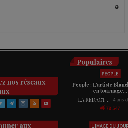
Populaires
PEOPLE
ez nos réseaux
People : L’artiste Blanc
aux
en tournage…
LA REDACTION
4 ans 
78 547
onner aux
L'IMAGE DU JOU