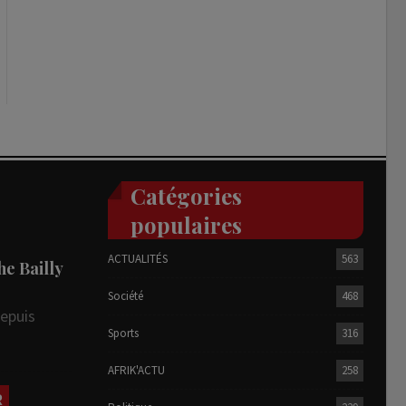
Catégories
populaires
ACTUALITÉS
563
he Bailly
Société
468
depuis
Sports
316
AFRIK'ACTU
258
R