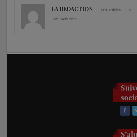
LA REDACTION
5321 Articles
0
Commentaires
Suiv
soci
S’ab