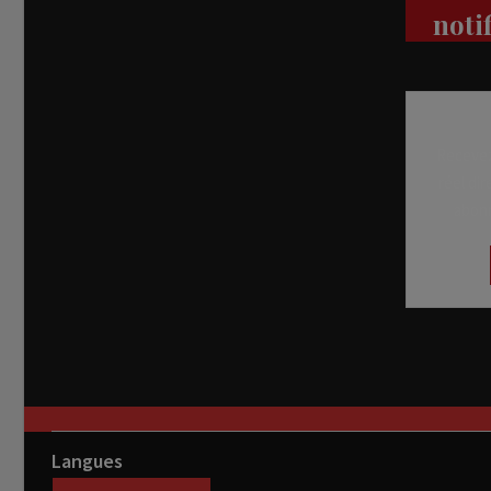
noti
Recevez
réel di
abon
Langues