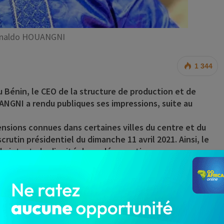
enaldo HOUANGNI
1 344
u Bénin, le CEO de la structure de production et de
NGNI a rendu publiques ses impressions, suite au
 tensions connues dans certaines villes du centre et du
utin présidentiel du dimanche 11 avril 2021. Ainsi, le
de intacte la dignité de sa démocratie.