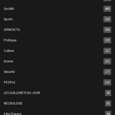
Société
468
Sports
316
AFRIK'ACTU
258
Politique
229
Culture
227
Drame
211
Sécurité
177
PEOPLE
116
LES GUILLEMETS DU JOUR
98
NÉCROLOGIE
95
Educ'Espace
94