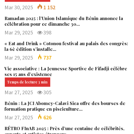
Mar 30, 2025
1 152
Ramadan 2025 : l’Union Islamique du Bénin annonce la
célébration pour ce dimanche 30…
Mar 29, 2025
398
« Eat and Drink » Cotonou festival au palais des congrès:
la 6è édition s’installe…
Mar 29, 2025
737
Vie associative : La Jeunesse Sportive de Fifadji célèbre
ses 15 ans d’existence
Mar 27, 2025
305
Bénin : La JCI Abomey-Calavi Sica offre des bourses de
formation pratique en pisciculture…
Mar 27, 2025
626
RÉTRO FInAB 2025 : Près d’une centaine de célébrités,
experts et artistes étrangers…