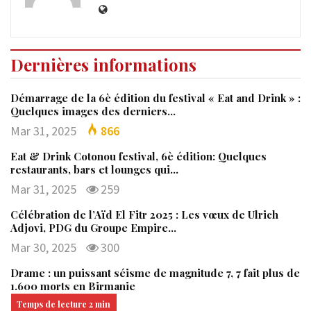
Dernières informations
Démarrage de la 6è édition du festival « Eat and Drink » :
Quelques images des derniers…
Mar 31, 2025
866
Eat & Drink Cotonou festival, 6è édition: Quelques
restaurants, bars et lounges qui…
Mar 31, 2025
259
Célébration de l’Aïd El Fitr 2025 : Les vœux de Ulrich
Adjovi, PDG du Groupe Empire…
Mar 30, 2025
300
Drame : un puissant séisme de magnitude 7, 7 fait plus de
1.600 morts en Birmanie