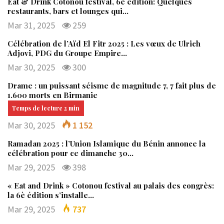
Eat & Drink Cotonou festival, 6è édition: Quelques
restaurants, bars et lounges qui…
Mar 31, 2025
259
Célébration de l’Aïd El Fitr 2025 : Les vœux de Ulrich
Adjovi, PDG du Groupe Empire…
Mar 30, 2025
300
Drame : un puissant séisme de magnitude 7, 7 fait plus de
1.600 morts en Birmanie
Mar 30, 2025
1 152
Ramadan 2025 : l’Union Islamique du Bénin annonce la
célébration pour ce dimanche 30…
Mar 29, 2025
398
« Eat and Drink » Cotonou festival au palais des congrès:
la 6è édition s’installe…
Mar 29, 2025
737