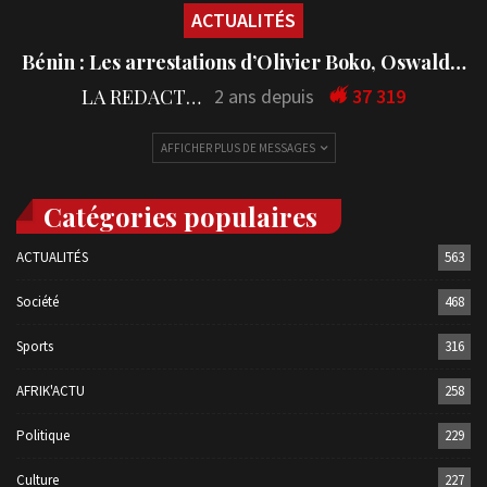
LA REDACTION
3 ans depuis
42 789
ACTUALITÉS
Bénin : Les arrestations d’Olivier Boko, Oswald…
LA REDACTION
2 ans depuis
37 319
AFFICHER PLUS DE MESSAGES
Catégories populaires
ACTUALITÉS
563
Société
468
Sports
316
AFRIK'ACTU
258