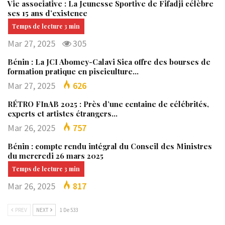
Vie associative : La Jeunesse Sportive de Fifadji célèbre
ses 15 ans d’existence
Mar 27, 2025
305
Bénin : La JCI Abomey-Calavi Sica offre des bourses de
formation pratique en pisciculture…
Mar 27, 2025
626
RÉTRO FInAB 2025 : Près d’une centaine de célébrités,
experts et artistes étrangers…
Mar 26, 2025
757
Bénin : compte rendu intégral du Conseil des Ministres
du mercredi 26 mars 2025
Mar 26, 2025
817
PREV
NEXT
1 De 533