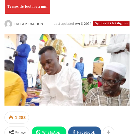
Last updated
Avr 6, 2024
Spiritualité & Réligions
Par
LA REDACTION
1 283
WhatsApp
Facebook
Partager