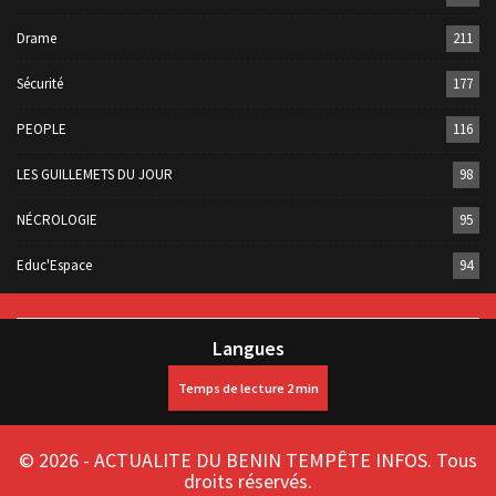
Politique
229
Culture
227
Drame
211
Sécurité
177
PEOPLE
116
LES GUILLEMETS DU JOUR
98
NÉCROLOGIE
95
Educ'Espace
94
Langues