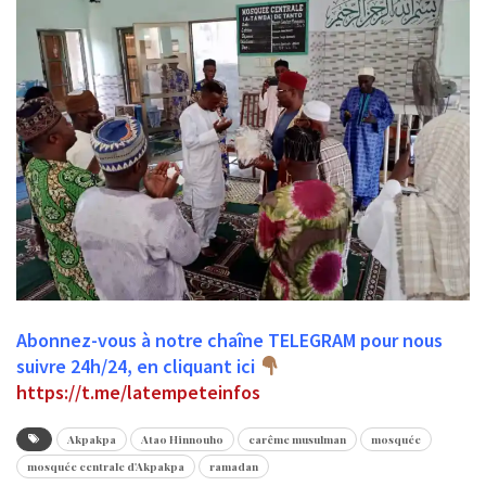
Abonnez-vous à notre chaîne TELEGRAM pour nous
suivre 24h/24, en cliquant ici
https://t.me/latempeteinfos
Akpakpa
Atao Hinnouho
carême musulman
mosquée
mosquée centrale d'Akpakpa
ramadan