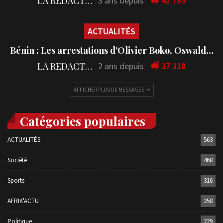
LA REDACTION
3 ans depuis
42 789
ACTUALITÉS
Bénin : Les arrestations d’Olivier Boko, Oswald…
LA REDACTION
2 ans depuis
37 318
AFFICHER PLUS DE MESSAGES
Catégories populaires
ACTUALITÉS
563
Société
468
Sports
316
AFRIK'ACTU
258
Politique
229