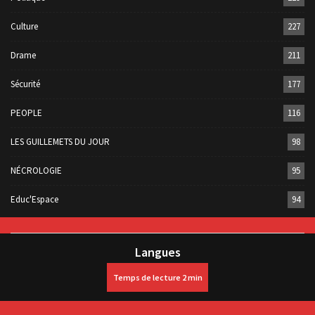
Culture
227
Drame
211
Sécurité
177
PEOPLE
116
LES GUILLEMETS DU JOUR
98
NÉCROLOGIE
95
Educ'Espace
94
Langues