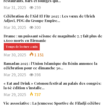
restaurants, bars et lounges qui…
Mar 31, 2025
259
Célébration de l’Aïd El Fitr 2025 : Les vœux de Ulrich
Adjovi, PDG du Groupe Empire…
Mar 30, 2025
300
Drame : un puissant séisme de magnitude 7, 7 fait plus de
1.600 morts en Birmanie
Mar 30, 2025
1 151
Ramadan 2025 : l’Union Islamique du Bénin annonce la
célébration pour ce dimanche 30…
Mar 29, 2025
398
« Eat and Drink » Cotonou festival au palais des congrès:
la 6è édition s’installe…
Mar 29, 2025
737
Vie associative : La Jeunesse Sportive de Fifadji célèbre