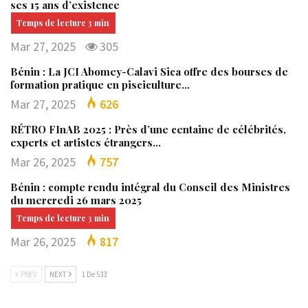
ses 15 ans d’existence
Mar 27, 2025
305
Bénin : La JCI Abomey-Calavi Sica offre des bourses de
formation pratique en pisciculture…
Mar 27, 2025
626
RÉTRO FInAB 2025 : Près d’une centaine de célébrités,
experts et artistes étrangers…
Mar 26, 2025
757
Bénin : compte rendu intégral du Conseil des Ministres
du mercredi 26 mars 2025
Mar 26, 2025
817
PREV
NEXT
1 De 533