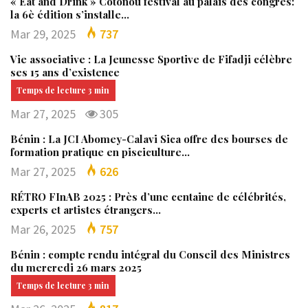
« Eat and Drink » Cotonou festival au palais des congrès:
la 6è édition s’installe…
Mar 29, 2025
737
Vie associative : La Jeunesse Sportive de Fifadji célèbre
ses 15 ans d’existence
Mar 27, 2025
305
Bénin : La JCI Abomey-Calavi Sica offre des bourses de
formation pratique en pisciculture…
Mar 27, 2025
626
RÉTRO FInAB 2025 : Près d’une centaine de célébrités,
experts et artistes étrangers…
Mar 26, 2025
757
Bénin : compte rendu intégral du Conseil des Ministres
du mercredi 26 mars 2025