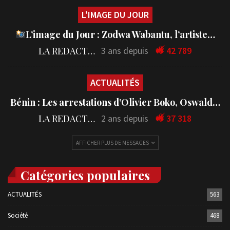
L'IMAGE DU JOUR
L’image du Jour : Zodwa Wabantu, l’artiste…
LA REDACTION
3 ans depuis
42 789
ACTUALITÉS
Bénin : Les arrestations d’Olivier Boko, Oswald…
LA REDACTION
2 ans depuis
37 318
AFFICHER PLUS DE MESSAGES
Catégories populaires
ACTUALITÉS
563
Société
468