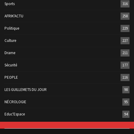
Sports
316
AFRIK'ACTU
258
Politique
229
Culture
227
Drame
211
Sécurité
177
PEOPLE
116
LES GUILLEMETS DU JOUR
98
NÉCROLOGIE
95
Educ'Espace
94