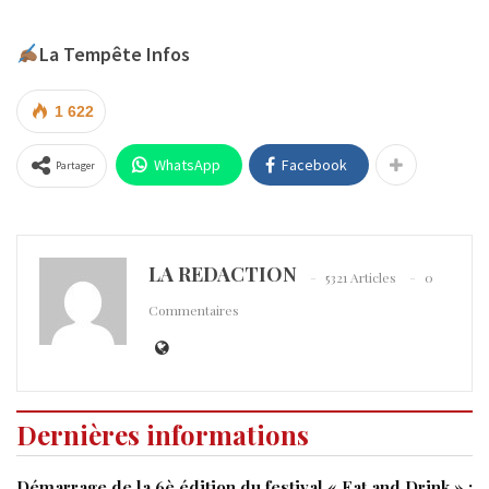
La Tempête Infos
1 622
WhatsApp
Facebook
Partager
LA REDACTION
5321 Articles
0
Commentaires
Dernières informations
Démarrage de la 6è édition du festival « Eat and Drink » :