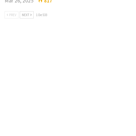
Mar 26, 2025
817
PREV
NEXT
1 De 533