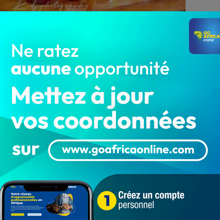
ais des congrès de Cotonou grouille du monde et vibre
ou festival
. Et ce jusqu’au dimanche 03 mars 2024. Plus
 éblouissent les milliers de festivaliers qui inondent
ade in Benin, Brunch, DJ Party, Danse, Afrobeats,
, l’ambiance se vit à son comble et dresse le tapis à
n attendant nos prochaines publications sur le festival.