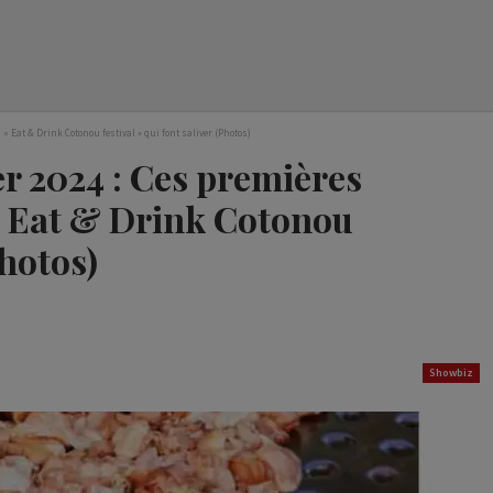
 « Eat & Drink Cotonou festival » qui font saliver (Photos)
er 2024 : Ces premières
 « Eat & Drink Cotonou
Photos)
Showbiz