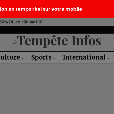
tion en temps réel sur votre mobile
4h/24, en cliquant ICI
ulture
Sports
International