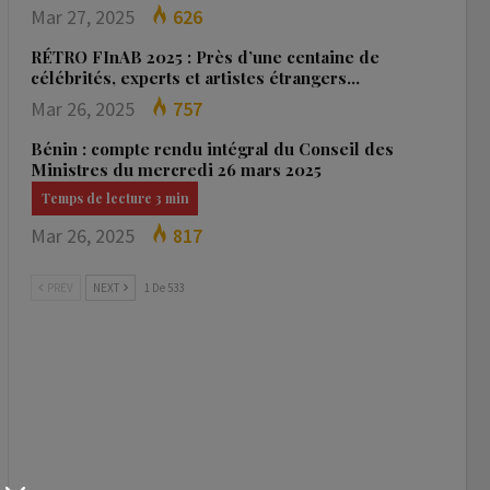
Mar 27, 2025
626
RÉTRO FInAB 2025 : Près d’une centaine de
célébrités, experts et artistes étrangers…
Mar 26, 2025
757
Bénin : compte rendu intégral du Conseil des
Ministres du mercredi 26 mars 2025
Mar 26, 2025
817
PREV
NEXT
1 De 533