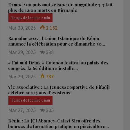
Drame : un puissant séisme de magnitude 7, 7 fait
plus de 1.600 morts en Birmanie
Mar 30, 2025
1 152
Ramadan 2025 : l’Union Islamique du Bénin
annonce la célébration pour ce dimanche 30…
Mar 29, 2025
398
« Eat and Drink » Cotonou festival au palais des
congrès: la 6è édition s’installe…
Mar 29, 2025
737
Vie associative : La Jeunesse Sportive de Fifadji
célèbre ses 15 ans d’existence
Mar 27, 2025
305
Bénin : La JCI Abomey-Calavi Sica offre des
bourses de formation pratique en pisciculture…