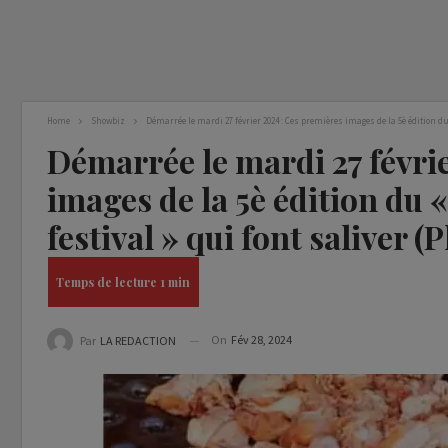
Home
Showbiz
Démarrée le mardi 27 février 2024 : Ces premières images de la 5è édition du
Démarrée le mardi 27 févri
images de la 5è édition du
festival » qui font saliver (
On
Fév 28, 2024
Par
LA REDACTION