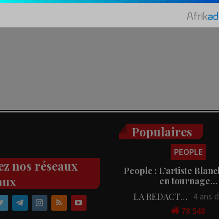
Populaires
PEOPLE
ez nos réseaux
People : L’artiste Blanc
aux
en tournage…
LA REDACTION
4 ans 
78 548