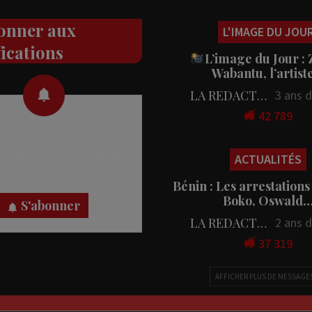
onner aux
L'IMAGE DU JOU
fications
L’image du Jour :
Wabantu, l’artis
LA REDACTION
3 ans 
42 789
 des notifications en temps
rectement sur votre appareil,
ACTUALITÉS
nez-vous dès maintenant.
Bénin : Les arrestations
Boko, Oswald
S'abonner
LA REDACTION
2 ans 
37 319
AFFICHER PLUS DE MESSAGE