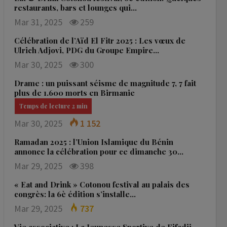
restaurants, bars et lounges qui…
Mar 31, 2025
259
Célébration de l’Aïd El Fitr 2025 : Les vœux de
Ulrich Adjovi, PDG du Groupe Empire…
Mar 30, 2025
300
Drame : un puissant séisme de magnitude 7, 7 fait
plus de 1.600 morts en Birmanie
Mar 30, 2025
1 152
Ramadan 2025 : l’Union Islamique du Bénin
annonce la célébration pour ce dimanche 30…
Mar 29, 2025
398
« Eat and Drink » Cotonou festival au palais des
congrès: la 6è édition s’installe…
Mar 29, 2025
737