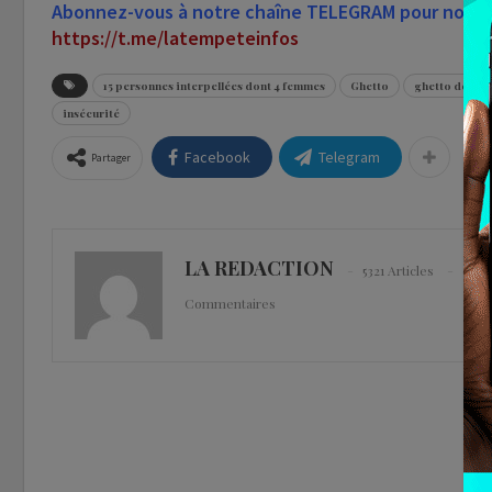
Abonnez-vous à notre chaîne TELEGRAM pour nous su
https://t.me/latempeteinfos
15 personnes interpellées dont 4 femmes
Ghetto
ghetto déman
insécurité
Facebook
Telegram
Partager
LA REDACTION
5321 Articles
0
Commentaires