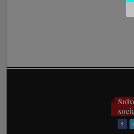
Suiv
soci