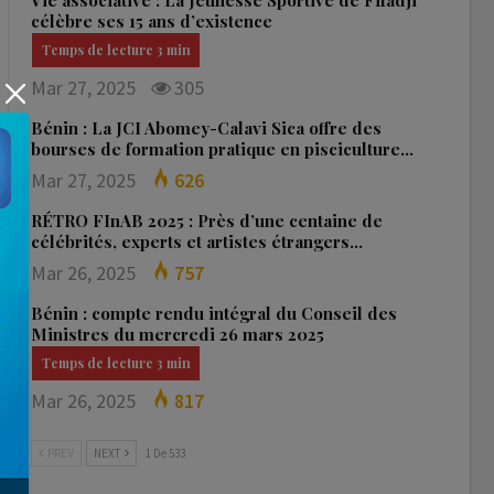
Vie associative : La Jeunesse Sportive de Fifadji
célèbre ses 15 ans d’existence
Mar 27, 2025
305
Bénin : La JCI Abomey-Calavi Sica offre des
bourses de formation pratique en pisciculture…
Mar 27, 2025
626
RÉTRO FInAB 2025 : Près d’une centaine de
célébrités, experts et artistes étrangers…
Mar 26, 2025
757
Bénin : compte rendu intégral du Conseil des
Ministres du mercredi 26 mars 2025
Mar 26, 2025
817
PREV
NEXT
1 De 533