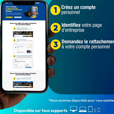
ivre 24h/24, en cliquant ici
telé à Cotonou
Ghetto démantelé dans le 8è arrondissement de Cotonou
1 005