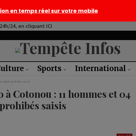
tion en temps réel sur votre mobile
4h/24, en cliquant ICI
ulture
Sports
International
s objets prohibés saisis
 à Cotonou : 11 hommes et 04
prohibés saisis