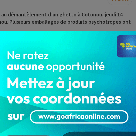
e au démantèlement d’un ghetto à Cotonou, jeudi 14
ou. Plusieurs emballages de produits psychotropes ont
opulations en cette période de fin d’année souvent
érations initiées par les forces de l’ordre a permis de
 le 8è arrondissement de Cotonou. Sur les lieux, quinze
nterpellées.
’emballages de « produits psychotropes », des pipes
une seringue, ont été retrouvés et saisis. Les dits
tral de Répression du Trafic Illicite des Drogues
urce judiciaire, les personnes interpellées seront
8 décembre 2023 et seront mises sous mandat de dépôt.