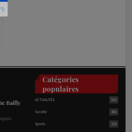
Catégories
populaires
ACTUALITÉS
563
he Bailly
Société
468
depuis
Sports
316