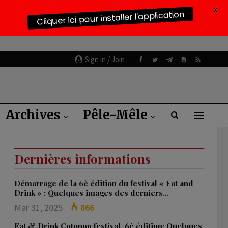
X
Cliquer ici pour installer l'application
Sign in / Join
Archives
Pêle-Mêle
Dernières informations
Démarrage de la 6è édition du festival « Eat and
Drink » : Quelques images des derniers…
Mar 31, 2025
866
Eat & Drink Cotonou festival, 6è édition: Quelques