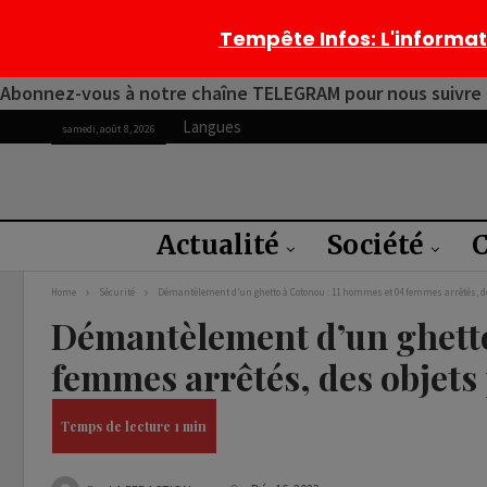
Tempête Infos
: L'informa
Abonnez-vous à notre chaîne TELEGRAM pour nous suivre 2
Langues
samedi, août 8, 2026
Actualité
Société
C
Home
Sécurité
Démantèlement d’un ghetto à Cotonou : 11 hommes et 04 femmes arrêtés, de
Démantèlement d’un ghetto
femmes arrêtés, des objets 