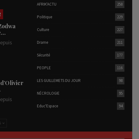
AFRIK'ACTU
258
R
Politique
229
 Zodwa
Culture
227
te…
depuis
Drame
211
Sécurité
177
PEOPLE
116
LES GUILLEMETS DU JOUR
98
 d’Olivier
…
NÉCROLOGIE
95
depuis
Educ'Espace
94
S