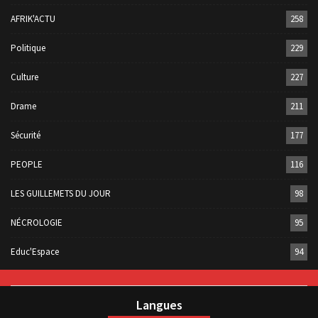
AFRIK'ACTU
258
Politique
229
Culture
227
Drame
211
Sécurité
177
PEOPLE
116
LES GUILLEMETS DU JOUR
98
NÉCROLOGIE
95
Educ'Espace
94
Langues