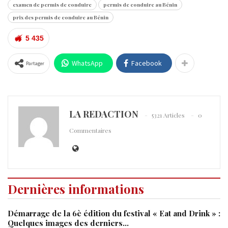
examen de permis de conduire
permis de conduire au Bénin
prix des permis de conduire au Bénin
5 435
WhatsApp
Facebook
Partager
LA REDACTION
5321 Articles
0
Commentaires
Dernières informations
Démarrage de la 6è édition du festival « Eat and Drink » :
Quelques images des derniers…