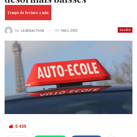
On
Sep 2, 2022
Société
Par
LA REDACTION
5 435