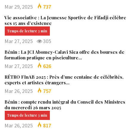
Mar 29, 2025
737
Vie associative : La Jeunesse Sportive de Fifadji célèbre
ses 15 ans d’existence
Mar 27, 2025
305
Bénin : La JCI Abomey-Calavi Sica offre des bourses de
formation pratique en pisciculture…
Mar 27, 2025
626
RÉTRO FInAB 2025 : Près d’une centaine de célébrités,
experts et artistes étrangers…
Mar 26, 2025
757
Bénin : compte rendu intégral du Conseil des Ministres
du mercredi 26 mars 2025
Mar 26, 2025
817