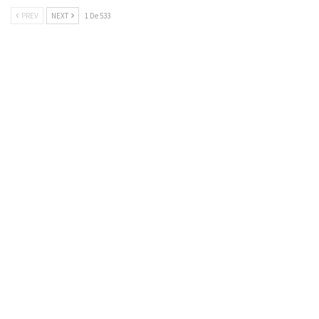
PREV
NEXT
1 De 533