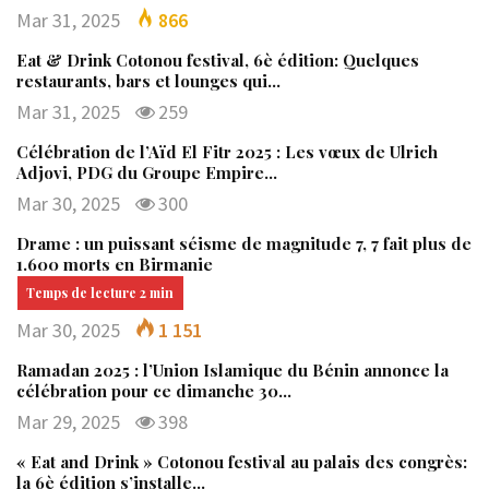
Mar 31, 2025
866
Eat & Drink Cotonou festival, 6è édition: Quelques
restaurants, bars et lounges qui…
Mar 31, 2025
259
Célébration de l’Aïd El Fitr 2025 : Les vœux de Ulrich
Adjovi, PDG du Groupe Empire…
Mar 30, 2025
300
Drame : un puissant séisme de magnitude 7, 7 fait plus de
1.600 morts en Birmanie
Mar 30, 2025
1 151
Ramadan 2025 : l’Union Islamique du Bénin annonce la
célébration pour ce dimanche 30…
Mar 29, 2025
398
« Eat and Drink » Cotonou festival au palais des congrès:
la 6è édition s’installe…