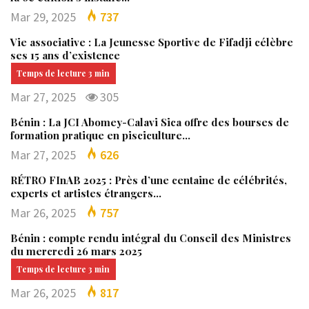
Mar 29, 2025
737
Vie associative : La Jeunesse Sportive de Fifadji célèbre
ses 15 ans d’existence
Mar 27, 2025
305
Bénin : La JCI Abomey-Calavi Sica offre des bourses de
formation pratique en pisciculture…
Mar 27, 2025
626
RÉTRO FInAB 2025 : Près d’une centaine de célébrités,
experts et artistes étrangers…
Mar 26, 2025
757
Bénin : compte rendu intégral du Conseil des Ministres
du mercredi 26 mars 2025
Mar 26, 2025
817