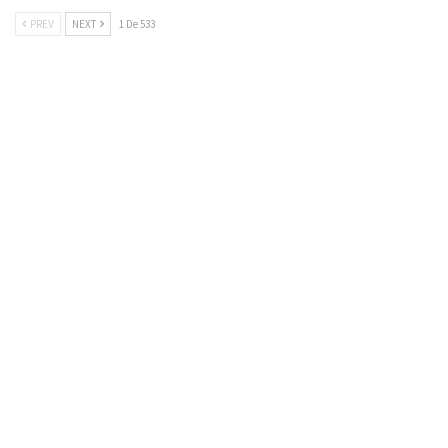
PREV
NEXT
1 De 533