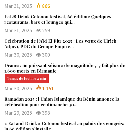
Mar 31, 2025
866
Eat & Drink Cotonou festival, 6è édition: Quelques
restaurants, bars et lounges qui…
Mar 31, 2025
259
Célébration de l’Aïd El Fitr 2025 : Les vœux de Ulrich
Adjovi, PDG du Groupe Empire…
Mar 30, 2025
300
Drame : un puissant séisme de magnitude 7, 7 fait plus de
1.600 morts en Birmanie
Mar 30, 2025
1 151
Ramadan 2025 : l’Union Islamique du Bénin annonce la
célébration pour ce dimanche 30…
Mar 29, 2025
398
« Eat and Drink » Cotonou festival au palais des congrès:
la 6è édition s’installe…