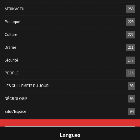
AFRIK'ACTU
258
Politique
229
Culture
227
Drame
211
Sécurité
177
PEOPLE
116
LES GUILLEMETS DU JOUR
98
NÉCROLOGIE
95
Educ'Espace
94
Langues