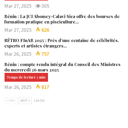
Mar 27, 2025
305
Bénin : La JCI Abomey-Calavi Sica offre des bourses de
formation pratique en pisciculture…
Mar 27, 2025
626
RÉTRO FInAB 2025 : Près d’une centaine de célébrités,
experts et artistes étrangers…
Mar 26, 2025
757
Bénin : compte rendu intégral du Conseil des Ministres
du mercredi 26 mars 2025
Mar 26, 2025
817
PREV
NEXT
1 De 533