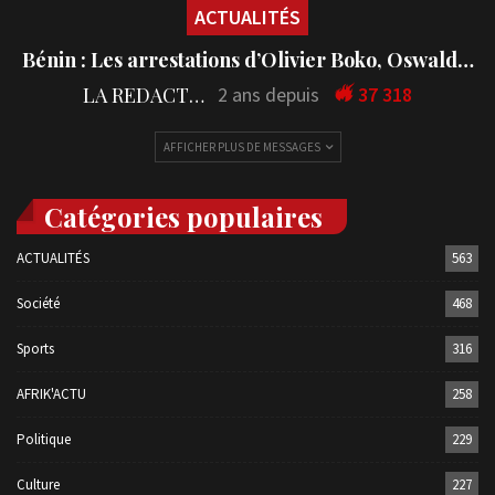
ACTUALITÉS
Bénin : Les arrestations d’Olivier Boko, Oswald…
LA REDACTION
2 ans depuis
37 318
AFFICHER PLUS DE MESSAGES
Catégories populaires
ACTUALITÉS
563
Société
468
Sports
316
AFRIK'ACTU
258
Politique
229
Culture
227