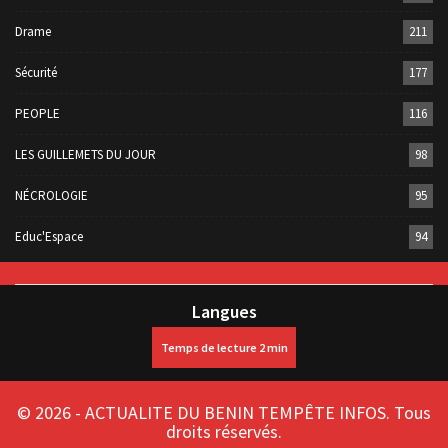
Drame
211
Sécurité
177
PEOPLE
116
LES GUILLEMETS DU JOUR
98
NÉCROLOGIE
95
Educ'Espace
94
Langues
© 2026 - ACTUALITE DU BENIN TEMPÊTE INFOS. Tous
droits réservés.