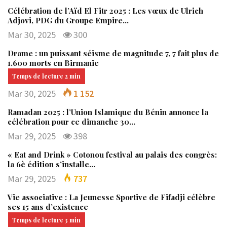
Célébration de l’Aïd El Fitr 2025 : Les vœux de Ulrich
Adjovi, PDG du Groupe Empire…
Mar 30, 2025
300
Drame : un puissant séisme de magnitude 7, 7 fait plus de
1.600 morts en Birmanie
Mar 30, 2025
1 152
Ramadan 2025 : l’Union Islamique du Bénin annonce la
célébration pour ce dimanche 30…
Mar 29, 2025
398
« Eat and Drink » Cotonou festival au palais des congrès:
la 6è édition s’installe…
Mar 29, 2025
737
Vie associative : La Jeunesse Sportive de Fifadji célèbre
ses 15 ans d’existence