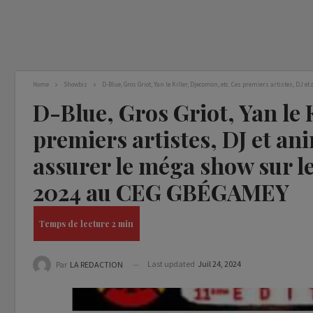
Home
Showbiz
D-Blue, Gros Griot, Yan le Killer, Djecomon, etc. Ces premiers artistes, D
D-Blue, Gros Griot, Yan le 
premiers artistes, DJ et an
assurer le méga show sur l
2024 au CEG GBÉGAMEY
Last updated
Juil 24, 2024
Par
LA REDACTION