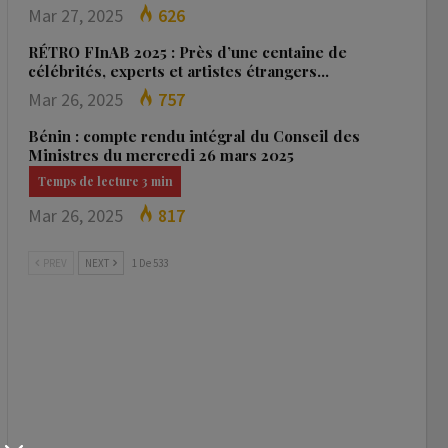
Mar 27, 2025
626
RÉTRO FInAB 2025 : Près d’une centaine de
célébrités, experts et artistes étrangers…
Mar 26, 2025
757
Bénin : compte rendu intégral du Conseil des
Ministres du mercredi 26 mars 2025
Mar 26, 2025
817
PREV
NEXT
1 De 533