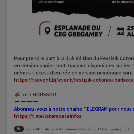
Pour prendre part à la
11è édition du Festizik Coto
en version papier sont toujours disponibles sur les
mêmes tickets d’entrée en version numérique sont 
https://faevent.bj/event/festizik-cotonou-barbecu
Loth HOUSSOU
Abonnez-vous à notre chaîne TELEGRAM pour nous su
https://t.me/latempeteinfos
11è édition du Festizik Cotonou Barbecue
CEG Gbégamey
Cot