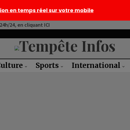
tion en temps réel sur votre mobile
4h/24, en cliquant ICI
ulture
Sports
International