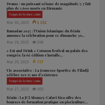
Drame : un puissant séisme de magnitude 7, 7 fait
plus de 1.600 morts en Birmanie
Mar 30, 2025
1 152
Ramadan 2025 : l’Union Islamique du Bénin
annonce la célébration pour ce dimanche 30…
Mar 29, 2025
398
« Eat and Drink » Cotonou festival au palais des
congrès: la 6è édition s’installe…
Mar 29, 2025
737
Vie associative : La Jeunesse Sportive de Fifadji
célèbre ses 15 ans d’existence
Mar 27, 2025
305
Bénin : La JCI Abomey-Calavi Sica offre des
bourses de formation pratique en pisciculture…