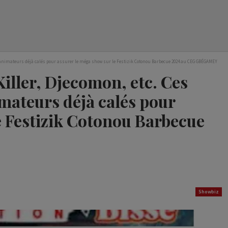
J et animateurs déjà calés pour assurer le méga show sur le Festizik Cotonou Barbecue 2024 au CEG GBÉGAMEY
Killer, Djecomon, etc. Ces
imateurs déjà calés pour
e Festizik Cotonou Barbecue
Showbiz