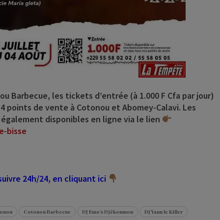
nou Barbecue
, les tickets d’entrée (à 1.000 F Cfa par jour)
 14 points de vente à Cotonou et Abomey-Calavi. Les
également disponibles en ligne via le lien
e-bisse
ivre 24h/24, en cliquant ici
onou
Cotonou Barbecue
DJ Emo's Djêkonmon
DJ Yann le Killer