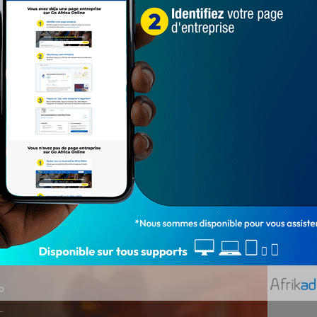
liste, quatre (4) Disc Jockey sont également calés pour
agit de
DJ Emo’s Djêkonmon, Gaf DJ, Yan le Killer et Jules
éjà calés pour assurer les intermèdes entre les passages
it de
Gros Griot, Gbodja, Joli Joël La Fraîcheur et Ivane
, Disc Jockey et animateurs sont annoncés en coulisses.