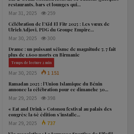
restaurants, bars et lounges qui…
Mar 31, 2025
259
Célébration de l’Aïd El Fitr 2025 : Les vœux de
Ulrich Adjovi, PDG du Groupe Empire…
Mar 30, 2025
300
Drame : un puissant séisme de magnitude 7, 7 fait
plus de 1.600 morts en Birmanie
Mar 30, 2025
1 151
Ramadan 2025 : l’Union Islamique du Bénin
annonce la célébration pour ce dimanche 30…
Mar 29, 2025
398
« Eat and Drink » Cotonou festival au palais des
congrès: la 6è édition s’installe…
Mar 29, 2025
737