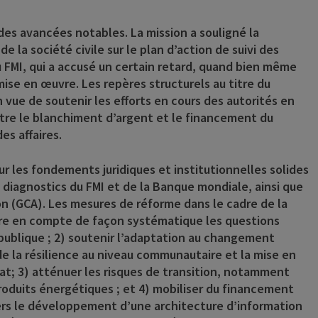
es avancées notables. La mission a souligné la
 la société civile sur le plan d’action de suivi des
FMI, qui a accusé un certain retard, quand bien même
se en œuvre. Les repères structurels au titre du
ue de soutenir les efforts en cours des autorités en
ntre le blanchiment d’argent et le financement du
es affaires.
ur les fondements juridiques et institutionnelles solides
s diagnostics du FMI et de la Banque mondiale, ainsi que
on (GCA). Les mesures de réforme dans le cadre de la
ndre en compte de façon systématique les questions
e publique ; 2) soutenir l’adaptation au changement
 la résilience au niveau communautaire et la mise en
mat; 3) atténuer les risques de transition, notamment
oduits énergétiques ; et 4) mobiliser du financement
avers le développement d’une architecture d’information