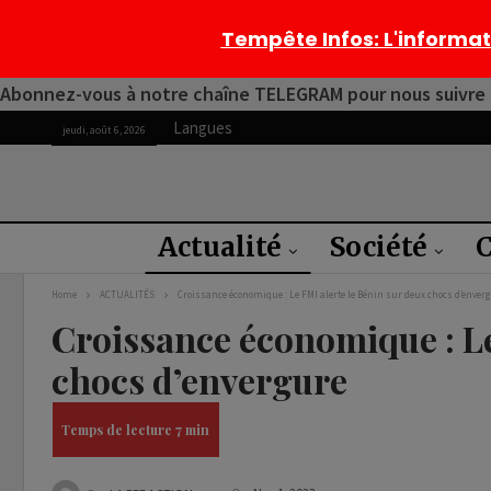
Tempête Infos
: L'informa
Abonnez-vous à notre chaîne TELEGRAM pour nous suivre 2
Langues
jeudi, août 6, 2026
Actualité
Société
C
Home
ACTUALITÉS
Croissance économique : Le FMI alerte le Bénin sur deux chocs d’enver
Croissance économique : Le
chocs d’envergure