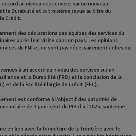
n accord au niveau des services sur un nouveau
et la Durabilité et la troisième revue au titre du
de Crédit.
ennent des déclarations des équipes des services du
naires après leur visite dans un pays. Les opinions
ervices du FMI et ne sont pas nécessairement celles du
rvenues à un accord au niveau des services sur un
ilience et la Durabilité (FRD) et la conclusion de la
 et de la Facilité Elargie de Crédit (FEC).
rlement est conforme à l’objectif des autorités de
unautaire de 3 pour cent du PIB d’ici 2025, soutenue
e en lien avec la fermeture de la frontière avec le
eria et la dépréciation du naira. Les autorités béninoises