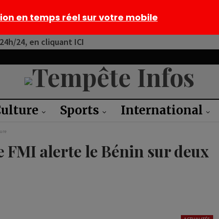
tion en temps réel sur votre mobile
4h/24, en cliquant ICI
ulture
Sports
International
gure
 FMI alerte le Bénin sur deux