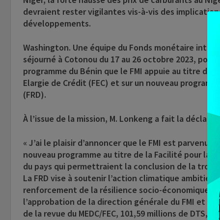
devraient rester vigilantes vis-à-vis des implicati
développements.
Washington. Une équipe du Fonds monétaire internat
séjourné à Cotonou du 17 au 26 octobre 2023, pour t
programme du Bénin que le FMI appuie au titre du Mé
Elargie de Crédit (FEC) et sur un nouveau programme a
(FRD).
À l’issue de la mission, M. Lonkeng a fait la déclarat
« J’ai le plaisir d’annoncer que le FMI est parvenu à
nouveau programme au titre de la Facilité pour la R
du pays qui permettraient la conclusion de la trois
La FRD vise à soutenir l’action climatique ambitieu
renforcement de la résilience socio-économique au 
l’approbation de la direction générale du FMI et de 
de la revue du MEDC/FEC, 101,59 millions de DTS, so