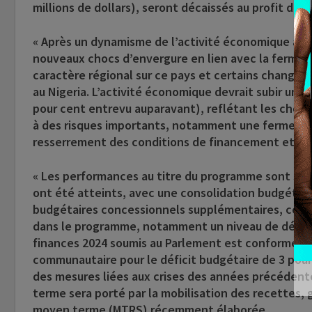
millions de dollars), seront décaissés au profit du b
« Après un dynamisme de l’activité économique au c
nouveaux chocs d’envergure en lien avec la fermetur
caractère régional sur ce pays et certains changem
au Nigeria. L’activité économique devrait subir un 
pour cent entrevu auparavant), reflétant les chocs
à des risques importants, notamment une fermeture 
resserrement des conditions de financement et l
« Les performances au titre du programme sont solid
ont été atteints, avec une consolidation budgétaire
budgétaires concessionnels supplémentaires, ce qui 
dans le programme, notamment un niveau de déficit 
finances 2024 soumis au Parlement est conforme à l
communautaire pour le déficit budgétaire de 3 pour 
des mesures liées aux crises des années précédent
terme sera porté par la mobilisation des recettes, 
moyen terme (MTRS) récemment élaborée.