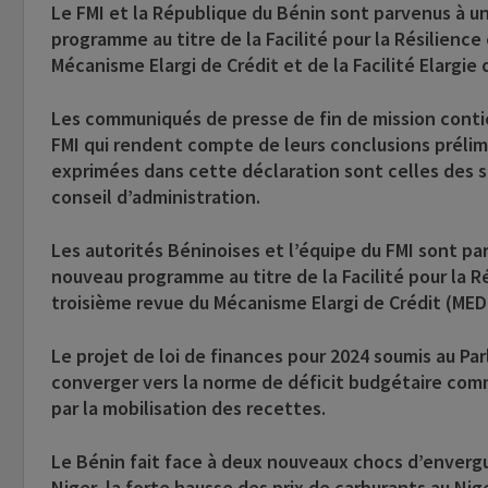
Le FMI et la République du Bénin sont parvenus à u
programme au titre de la Facilité pour la Résilience 
Mécanisme Elargi de Crédit et de la Facilité Elargie 
Les communiqués de presse de fin de mission conti
FMI qui rendent compte de leurs conclusions prélimi
exprimées dans cette déclaration sont celles des s
conseil d’administration.
Les autorités Béninoises et l’équipe du FMI sont pa
nouveau programme au titre de la Facilité pour la Rés
troisième revue du Mécanisme Elargi de Crédit (MEDC)
Le projet de loi de finances pour 2024 soumis au Pa
converger vers la norme de déficit budgétaire comm
par la mobilisation des recettes.
Le Bénin fait face à deux nouveaux chocs d’envergur
Niger, la forte hausse des prix de carburants au Nig