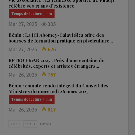
Vie associative : La Jeunesse Sportive de Fifadji
célèbre ses 15 ans d’existence
Mar 27, 2025
305
Bénin : La JCI Abomey-Calavi Sica offre des
bourses de formation pratique en pisciculture…
Mar 27, 2025
626
RÉTRO FInAB 2025 : Près d’une centaine de
célébrités, experts et artistes étrangers…
Mar 26, 2025
757
Bénin : compte rendu intégral du Conseil des
Ministres du mercredi 26 mars 2025
Mar 26, 2025
817
PREV
NEXT
1 De 533