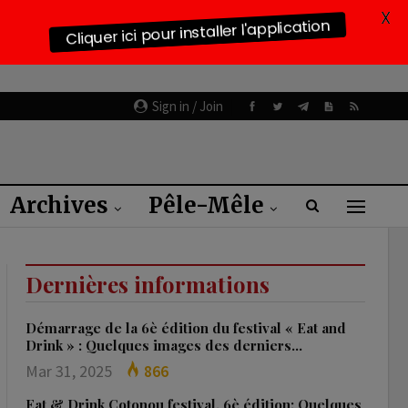
X
Cliquer ici pour installer l'application
Sign in / Join
Archives
Pêle-Mêle
Dernières informations
Démarrage de la 6è édition du festival « Eat and
Drink » : Quelques images des derniers…
Mar 31, 2025
866
Eat & Drink Cotonou festival, 6è édition: Quelques