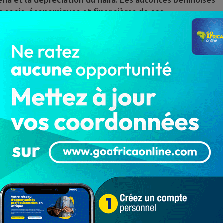
ons socio-économiques et financières de ces
ional (FMI), dirigée par M. Constant Lonkeng, a
enir des discussions portant sur la troisième revue du
canisme Elargi de Crédit (MEDC) et de la Facilite
u titre de la Facilité pour la Résilience et la Durabilité
ion suivante :
 un accord au niveau des services avec le Bénin sur un
ésilience et la Durabilité (FRD) et sur des engagements
ième revue au titre de l’accord mixte MEDC/FEC en cours.
se du Benin, complétant ainsi le MEDC/FEC dans le
pays. Cet accord au niveau des services est sujet à
son conseil d’administration. A la suite de la conclusion
it 82 pour cent de la quote-part du Benin (environ 134