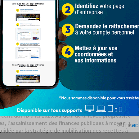
udget de l’Etat.
ours du premier semestre, le Bénin fait face à deux
e de la frontière avec le Niger à la suite de sanctions à
ents de politique économique à la suite des élections
accroissement de 5,6 pour cent cette année (contre 6
 en cours. Les perspectives de croissance sont sujettes
prolongée de la frontière avec le Niger, le
’avènement des chocs météorologiques.
es — tous les objectifs quantitatifs pour fin juin 2023
 en cours. Les autorités ont mobilisé des appuis
permettra d’utiliser la marge de flexibilité prévue
budgétaire un peu plus élevé. Le projet de loi de
’objectif des autorités de converger vers la norme
cent du PIB d’ici 2025. Au-delà de la levée progressive
es, l’assainissement des finances publiques à moyen
guidée par la stratégie de mobilisation des recettes à