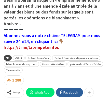
Belami Bouraïma risque un « emprisonnement de 3
ans à 7 ans et d’une amende égale au triple de la
valeur des biens ou des fonds sur lesquels sont
portés les opérations de blanchiment ».
A suivre…
Abonnez-vous à notre chaîne TELEGRAM pour nous
suivre 24h/24, en cliquant ici
https://t.me/latempeteinfos
1Xbet
Belami Bouraïma
Belami Bouraïma déposé en prison
blanchiment de capitaux
fausse attestation
patron de 1XBet au Bénin
Truemedia
1 288
WhatsApp
Facebook
Partager