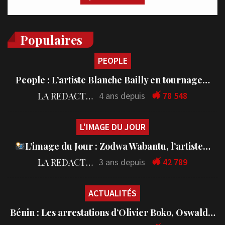
Populaires
PEOPLE
People : L’artiste Blanche Bailly en tournage…
LA REDACTION
4 ans depuis
78 548
L'IMAGE DU JOUR
L’image du Jour : Zodwa Wabantu, l’artiste…
LA REDACTION
3 ans depuis
42 789
ACTUALITÉS
Bénin : Les arrestations d’Olivier Boko, Oswald…