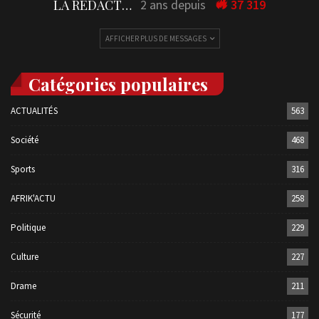
LA REDACTION
2 ans depuis
37 319
AFFICHER PLUS DE MESSAGES
Catégories populaires
ACTUALITÉS
563
Société
468
Sports
316
AFRIK'ACTU
258
Politique
229
Culture
227
Drame
211
Sécurité
177