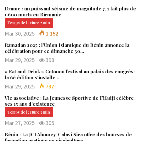
Drame : un puissant séisme de magnitude 7, 7 fait plus de
1.600 morts en Birmanie
Mar 30, 2025
1 152
Ramadan 2025 : l’Union Islamique du Bénin annonce la
célébration pour ce dimanche 30…
Mar 29, 2025
398
« Eat and Drink » Cotonou festival au palais des congrès:
la 6è édition s’installe…
Mar 29, 2025
737
Vie associative : La Jeunesse Sportive de Fifadji célèbre
ses 15 ans d’existence
Mar 27, 2025
305
Bénin : La JCI Abomey-Calavi Sica offre des bourses de
formation pratique en pisciculture…