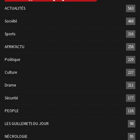
ACTUALITÉS
563
Société
468
Sports
316
AFRIK'ACTU
258
Politique
229
Culture
227
Drame
211
Sécurité
177
PEOPLE
116
LES GUILLEMETS DU JOUR
98
NÉCROLOGIE
95