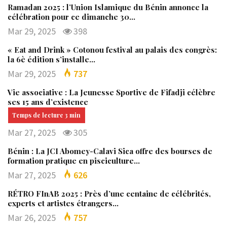
Ramadan 2025 : l’Union Islamique du Bénin annonce la
célébration pour ce dimanche 30…
Mar 29, 2025
398
« Eat and Drink » Cotonou festival au palais des congrès:
la 6è édition s’installe…
Mar 29, 2025
737
Vie associative : La Jeunesse Sportive de Fifadji célèbre
ses 15 ans d’existence
Mar 27, 2025
305
Bénin : La JCI Abomey-Calavi Sica offre des bourses de
formation pratique en pisciculture…
Mar 27, 2025
626
RÉTRO FInAB 2025 : Près d’une centaine de célébrités,
experts et artistes étrangers…
Mar 26, 2025
757