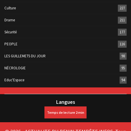
Culture
227
Drame
211
Sécurité
177
PEOPLE
116
LES GUILLEMETS DU JOUR
98
NÉCROLOGIE
95
Educ'Espace
94
Langues