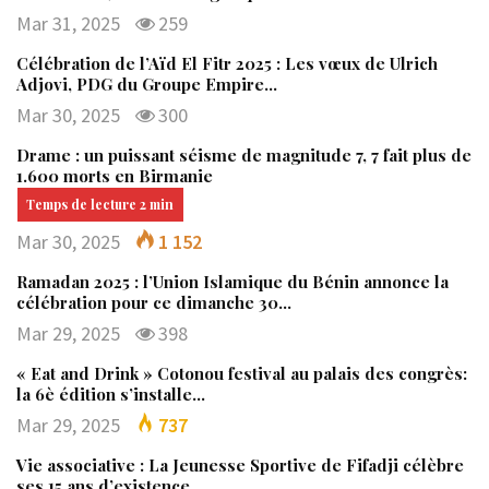
Mar 31, 2025
259
Célébration de l’Aïd El Fitr 2025 : Les vœux de Ulrich
Adjovi, PDG du Groupe Empire…
Mar 30, 2025
300
Drame : un puissant séisme de magnitude 7, 7 fait plus de
1.600 morts en Birmanie
Mar 30, 2025
1 152
Ramadan 2025 : l’Union Islamique du Bénin annonce la
célébration pour ce dimanche 30…
Mar 29, 2025
398
« Eat and Drink » Cotonou festival au palais des congrès:
la 6è édition s’installe…
Mar 29, 2025
737
Vie associative : La Jeunesse Sportive de Fifadji célèbre
ses 15 ans d’existence