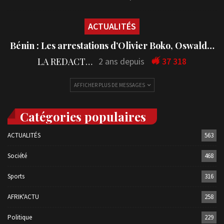
ACTUALITÉS
Bénin : Les arrestations d’Olivier Boko, Oswald…
LA REDACTION
2 ans depuis
37 318
AFFICHER PLUS DE MESSAGES
Catégories populaires
ACTUALITÉS
563
Société
468
Sports
316
AFRIK'ACTU
258
Politique
229