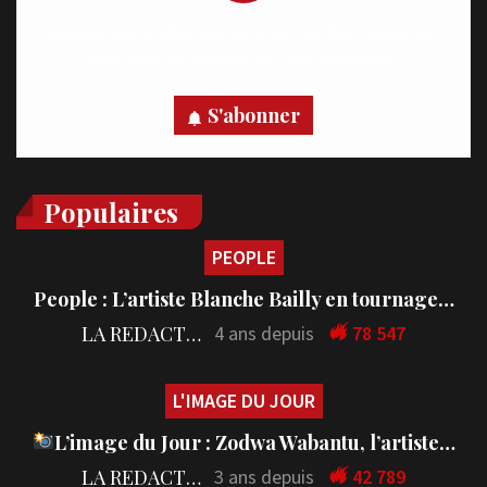
Recevez des notifications en temps réel directement sur
votre appareil, abonnez-vous dès maintenant.
S'abonner
Populaires
PEOPLE
People : L’artiste Blanche Bailly en tournage…
LA REDACTION
4 ans depuis
78 547
L'IMAGE DU JOUR
L’image du Jour : Zodwa Wabantu, l’artiste…
LA REDACTION
3 ans depuis
42 789