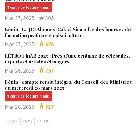
Mar 27, 2025
305
Bénin : La JCI Abomey-Calavi Sica offre des bourses de
formation pratique en pisciculture…
Mar 27, 2025
626
RÉTRO FInAB 2025 : Près d’une centaine de célébrités,
experts et artistes étrangers…
Mar 26, 2025
757
Bénin : compte rendu intégral du Conseil des Ministres
du mercredi 26 mars 2025
Mar 26, 2025
817
PREV
NEXT
1 De 533