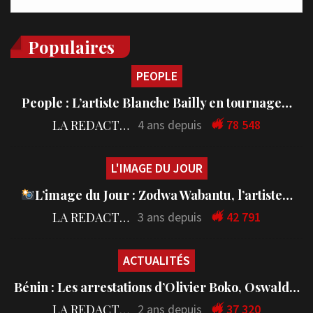
Populaires
PEOPLE
People : L’artiste Blanche Bailly en tournage…
LA REDACTION
4 ans depuis
78 548
L'IMAGE DU JOUR
L’image du Jour : Zodwa Wabantu, l’artiste…
LA REDACTION
3 ans depuis
42 791
ACTUALITÉS
Bénin : Les arrestations d’Olivier Boko, Oswald…
LA REDACTION
2 ans depuis
37 320