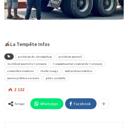
La Tempête Infos
accident de circulation
accident mortel
Accident mortel à Cotonou
Commissariat central de Cotonou
contrôles routiers
étoile rouge
infraction routière
motocyclistes écrasés
piste cyclable
2 132
WhatsApp
Facebook
Partager