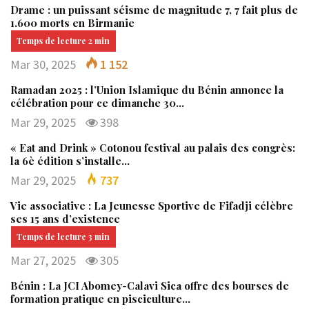
Drame : un puissant séisme de magnitude 7, 7 fait plus de
1.600 morts en Birmanie
Mar 30, 2025
1 152
Ramadan 2025 : l’Union Islamique du Bénin annonce la
célébration pour ce dimanche 30…
Mar 29, 2025
398
« Eat and Drink » Cotonou festival au palais des congrès:
la 6è édition s’installe…
Mar 29, 2025
737
Vie associative : La Jeunesse Sportive de Fifadji célèbre
ses 15 ans d’existence
Mar 27, 2025
305
Bénin : La JCI Abomey-Calavi Sica offre des bourses de
formation pratique en pisciculture…