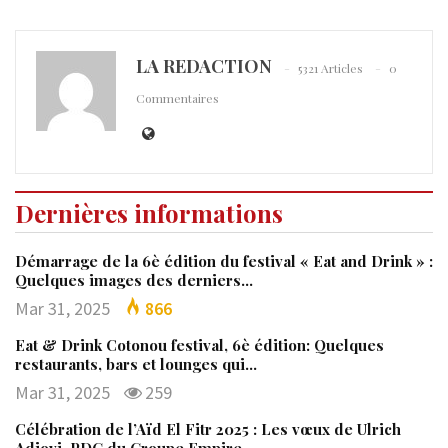
LA REDACTION
5321 Articles
0
Commentaires
Dernières informations
Démarrage de la 6è édition du festival « Eat and Drink » :
Quelques images des derniers…
Mar 31, 2025
866
Eat & Drink Cotonou festival, 6è édition: Quelques
restaurants, bars et lounges qui…
Mar 31, 2025
259
Célébration de l’Aïd El Fitr 2025 : Les vœux de Ulrich
Adjovi, PDG du Groupe Empire…