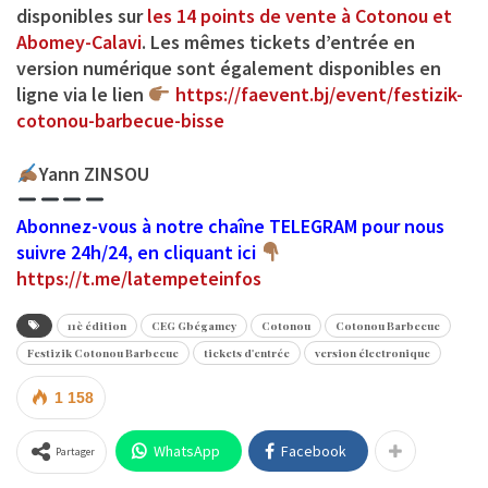
disponibles sur
les 14 points de vente à Cotonou et
Abomey-Calavi
. Les mêmes tickets d’entrée en
version numérique sont également disponibles en
ligne via le lien
https://faevent.bj/event/festizik-
cotonou-barbecue-bisse
Yann ZINSOU
Abonnez-vous à notre chaîne TELEGRAM pour nous
suivre 24h/24, en cliquant ici
https://t.me/latempeteinfos
11è édition
CEG Gbégamey
Cotonou
Cotonou Barbecue
Festizik Cotonou Barbecue
tickets d'entrée
version électronique
1 158
WhatsApp
Facebook
Partager