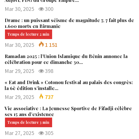
Mar 30, 2025
300
Drame : un puissant séisme de magnitude 7, 7 fait plus de
1.600 morts en Birmanie
Mar 30, 2025
1 151
Ramadan 2025 : l’Union Islamique du Bénin annonce la
célébration pour ce dimanche 30…
Mar 29, 2025
398
« Eat and Drink » Cotonou festival au palais des congrès:
la 6è édition s’installe…
Mar 29, 2025
737
Vie associative : La Jeunesse Sportive de Fifadji célèbre
ses 15 ans d’existence
Mar 27, 2025
305