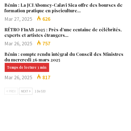
Bénin : La JCI Abomey-Calavi Sica offre des bourses de
formation pratique en pisciculture…
Mar 27, 2025
626
RÉTRO FInAB 2025 : Près d’une centaine de célébrités,
experts et artistes étrangers…
Mar 26, 2025
757
Bénin : compte rendu intégral du Conseil des Ministres
du mercredi 26 mars 2025
Mar 26, 2025
817
PREV
NEXT
1 De 533