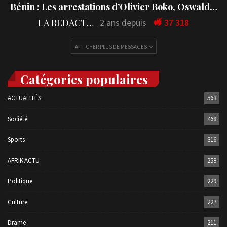
Bénin : Les arrestations d’Olivier Boko, Oswald…
LA REDACTION
2 ans depuis
37 318
AFFICHER PLUS DE MESSAGES
Catégories populaires
ACTUALITÉS
563
Société
468
Sports
316
AFRIK'ACTU
258
Politique
229
Culture
227
Drame
211