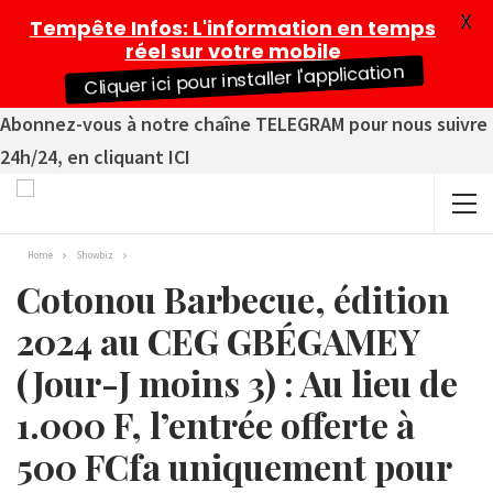
X
Tempête Infos
: L'information en temps
réel sur votre mobile
Cliquer ici pour installer l'application
Abonnez-vous à notre chaîne TELEGRAM pour nous suivre
24h/24, en cliquant ICI
Home
Showbiz
Cotonou Barbecue, édition
2024 au CEG GBÉGAMEY
(Jour-J moins 3) : Au lieu de
1.000 F, l’entrée offerte à
500 FCfa uniquement pour